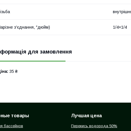
ізьба
внутрішн
арізне з'єднання, "дюйм)
1/4×1/4
нформація для замовлення
іна:
35 ₴
рные товары
Лучшая цена
я бассейнов
Перекись водорода 50%