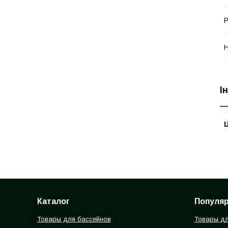
Р
Н
І
Ц
Каталог
Популя
Товары для бассейнов
Товары дл