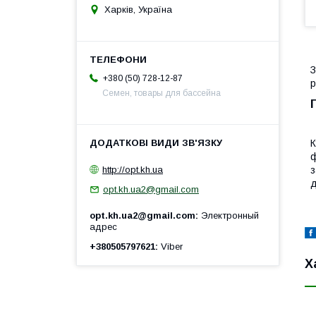
Харків, Україна
З
+380 (50) 728-12-87
р
Семен, товары для бассейна
К
ф
http://opt.kh.ua
з
д
opt.kh.ua2@gmail.com
opt.kh.ua2@gmail.com
Электронный
адрес
+380505797621
Viber
Х