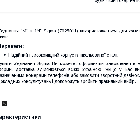
будь-який товар не п
'єднання 1⁄4" × 1⁄4" Sigma (7025011) використовується для кому
іззю.
Переваги:
Надійний і високоміцний корпус із нікельованої сталі.
упити з'єднання Sigma Ви можете, оформивши замовлення в на
орми, доставка здійснюється всією Україною. Якщо у Вас в
азначеними номерами телефонів або замовити зворотний дзвінок.
окладних консультувань і допоможуть зробити правильний вибір.
арактеристики