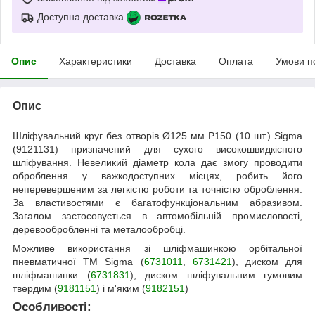
Доступна доставка
Опис
Характеристики
Доставка
Оплата
Умови п
Опис
Шліфувальний круг без отворів Ø125 мм P150 (10 шт.) Sigma
(9121131) призначений для сухого високошвидкісного
шліфування. Невеликий діаметр кола дає змогу проводити
оброблення у важкодоступних місцях, робить його
неперевершеним за легкістю роботи та точністю оброблення.
За властивостями є багатофункціональним абразивом.
Загалом застосовується в автомобільній промисловості,
деревообробленні та металообробці.
Можливе використання зі шліфмашинкою орбітальної
пневматичної ТМ Sigma (
6731011
,
6731421
), диском для
шліфмашинки (
6731831
), диском шліфувальним гумовим
твердим (
9181151
) і м'яким (
9182151
)
Особливості: