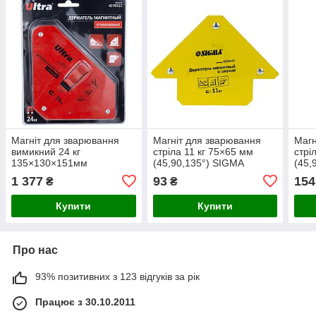
Магніт для зварювання
Магніт для зварювання
Магн
вимикний 24 кг
стріла 11 кг 75×65 мм
стрі
135×130×151мм
(45,90,135°) SIGMA
(45,
(45,90,135°) ULTRA
(4270311)
(427
1 377
93
154
₴
₴
(4270132)
Купити
Купити
Про нас
93% позитивних з 123 відгуків за рік
Працює з 30.10.2011