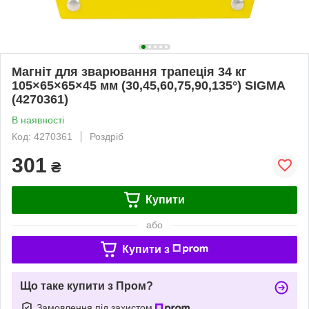
Магніт для зварювання трапеція 34 кг
105×65×65×45 мм (30,45,60,75,90,135°) SIGMA
(4270361)
В наявності
Код: 4270361
Роздріб
301
₴
Купити
або
Купити з
Що таке купити з Пром?
Замовлення під захистом