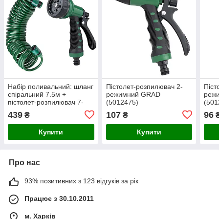
Набір поливальний: шланг
Пістолет-розпилювач 2-
Піст
спіральний 7.5м +
режимний GRAD
реж
пістолет-розпилювач 7-
(5012475)
(501
режимний GRAD
439
107
96
₴
₴
(5019065)
Купити
Купити
Про нас
93% позитивних з 123 відгуків за рік
Працює з 30.10.2011
м. Харків