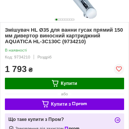
Змішувач HL Ø35 для ванни гусак прямий 150
мм дивертор виносний картриджний
AQUATICA HL-3C130C (9734210)
В наявності
Код: 9734210
Роздріб
1 793
₴
Купити
або
Купити з
Що таке купити з Пром?
Замовлення під захистом