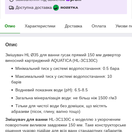
Доступна доставка
Опис
Характеристики
Доставка
Оплата
Умови п
Опис
Змішувач HL Ø35 для ванни гусак прямий 150 мм дивертор
виносний картриджний AQUATICA (HL-3C130C)
Мінімальний тиск у системі водопостачання: 0.5 бара
Максимальний тиск у системі водопостачання: 10
барів
Водневий показник води (pH): 6.5-8.5
Загальна мінералізація води: не більш ніж 1500 г/м3
Тільки для чистої води без домішок, що містять
абразиви (пісок, глину, вапно тощо)
Змішувач для ванни
HL-3C130C є моделлю з укороченим
поворотним виливом завдовжки 150 мм. Таке конструкторське
рішення чудово підійде для всіх ванн стандартних габаритів.