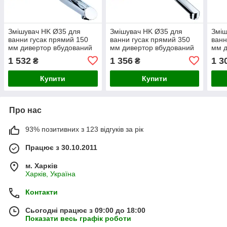
Змішувач HK Ø35 для
Змішувач HK Ø35 для
Зміш
ванни гусак прямий 150
ванни гусак прямий 350
ванн
мм дивертор вбудований
мм дивертор вбудований
мм д
картриджний AQUATICA
картриджний AQUATICA
кар
1 532
1 356
1 3
₴
₴
HK-2C130C (9732210)
HK-2C230C (9732220)
NK-2
Купити
Купити
Про нас
93% позитивних з 123 відгуків за рік
Працює з 30.10.2011
м. Харків
Харків, Україна
Контакти
Сьогодні працює з 09:00 до 18:00
Показати весь графік роботи