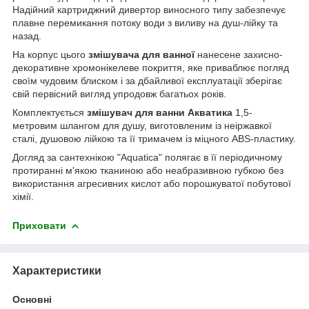
Надійний картриджний дивертор виносного типу забезпечує
плавне перемикання потоку води з виливу на душ-лійку та
назад.
На корпус цього
змішувача для ванної
нанесене захисно-
декоративне хромонікелеве покриття, яке приваблює погляд
своїм чудовим блиском і за дбайливої експлуатації зберігає
свій первісний вигляд упродовж багатьох років.
Комплектується
змішувач для ванни Акватика
1,5-
метровим шлангом для душу, виготовленим із неіржавкої
сталі, душовою лійкою та її тримачем із міцного ABS-пластику.
Догляд за сантехнікою "Aquatica" полягає в її періодичному
протиранні м'якою тканиною або неабразивною губкою без
використання агресивних кислот або порошкуватої побутової
хімії.
Приховати
Характеристики
Основні