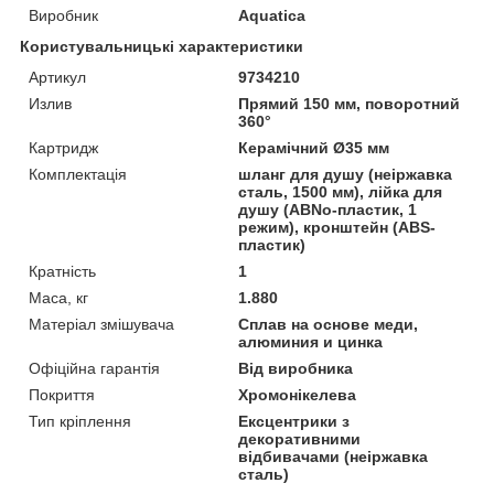
Виробник
Aquatica
Користувальницькі характеристики
Артикул
9734210
Излив
Прямий 150 мм, поворотний
360°
Картридж
Керамічний Ø35 мм
Комплектація
шланг для душу (неіржавка
сталь, 1500 мм), лійка для
душу (АВNo-пластик, 1
режим), кронштейн (ABS-
пластик)
Кратність
1
Маса, кг
1.880
Матеріал змішувача
Сплав на основе меди,
алюминия и цинка
Офіційна гарантія
Від виробника
Покриття
Хромонікелева
Тип кріплення
Ексцентрики з
декоративними
відбивачами (неіржавка
сталь)