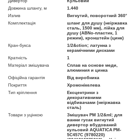
Дивертор
Кульовий
Довжина шлангу, м
1.440
Излив
Вигнутий, поворотний 360°
Комплектація
шланг для душу (неіржавка
сталь, 1500 мм), лійка для
душу (АВNo-пластик, 1
режим), кронштейн (цинк)
Кран-букса
1/2&ction; латунна з
керамічними дисками
Кратність
1
Матеріал змішувача
Сплав на основе меди,
алюминия и цинка
Офіційна гарантія
Від виробника
Покриття
Хромонікелева
Тип кріплення
Ексцентрики з
декоративними
відбивачами (неіржавка
сталь)
Товари з уцінкою
Змішувач PM 1/2&ml; для
ванни гусак вигнутий
дивертор вбудований
кульовий AQUATICA PM-
5C457C (9780220)