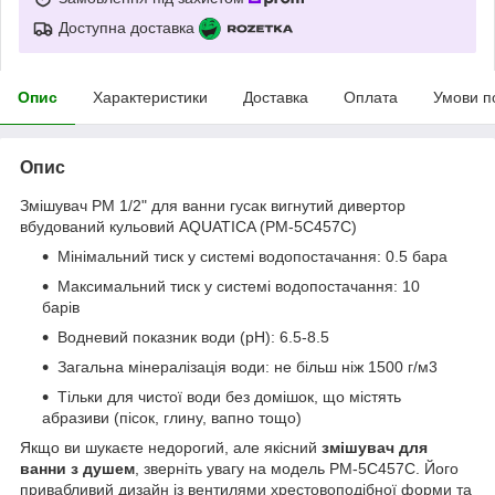
Доступна доставка
Опис
Характеристики
Доставка
Оплата
Умови п
Опис
Змішувач PM 1/2" для ванни гусак вигнутий дивертор
вбудований кульовий AQUATICA (PM-5C457C)
Мінімальний тиск у системі водопостачання: 0.5 бара
Максимальний тиск у системі водопостачання: 10
барів
Водневий показник води (pH): 6.5-8.5
Загальна мінералізація води: не більш ніж 1500 г/м3
Тільки для чистої води без домішок, що містять
абразиви (пісок, глину, вапно тощо)
Якщо ви шукаєте недорогий, але якісний
змішувач для
ванни з душем
, зверніть увагу на модель PM-5C457C. Його
привабливий дизайн із вентилями хрестовоподібної форми та