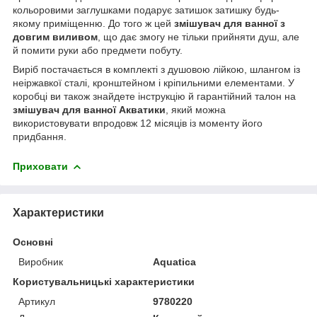
кольоровими заглушками подарує затишок затишку будь-
якому приміщенню. До того ж цей
змішувач для ванної з
довгим виливом
, що дає змогу не тільки прийняти душ, але
й помити руки або предмети побуту.
Виріб постачається в комплекті з душовою лійкою, шлангом із
неіржавкої сталі, кронштейном і кріпильними елементами. У
коробці ви також знайдете інструкцію й гарантійний талон на
змішувач для ванної Акватики
, який можна
використовувати впродовж 12 місяців із моменту його
придбання.
Приховати
Характеристики
Основні
Виробник
Aquatica
Користувальницькі характеристики
Артикул
9780220