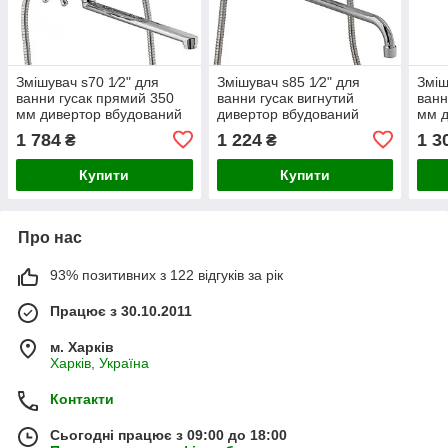
Змішувач s70 1⁄2" для
Змішувач s85 1⁄2" для
Зміш
ванни гусак прямий 350
ванни гусак вигнутий
ванн
мм дивертор вбудований
дивертор вбудований
мм д
кульовий TAU VD-5C261C
кульовий TAU VN-5C460C
кар
1 784
1 224
1 3
₴
₴
(9870210)
(9885220)
NK-2
Купити
Купити
Про нас
93% позитивних з 122 відгуків за рік
Працює з 30.10.2011
м. Харків
Харків, Україна
Контакти
Сьогодні працює з 09:00 до 18:00