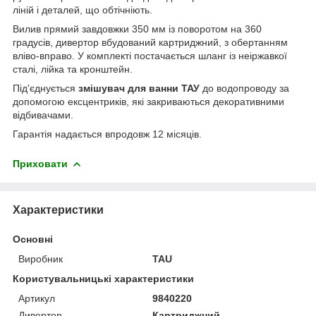
ліній і деталей, що обтічніють.
Вилив прямий завдовжки 350 мм із поворотом на 360
градусів, дивертор вбудований картриджний, з обертанням
вліво-вправо. У комплекті постачається шланг із неіржавкої
сталі, лійка та кронштейн.
Під'єднується
змішувач для ванни ТАУ
до водопроводу за
допомогою ексцентриків, які закриваються декоративними
відбивачами.
Гарантія надається впродовж 12 місяців.
Приховати
Характеристики
Основні
Виробник
TAU
Користувальницькі характеристики
Артикул
9840220
Дивертор
Картриджний