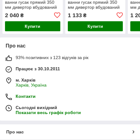
ванни гусак прямий 350
ванни гусак прямий 350
ванн
мм дивертор вбудований
мм дивертор вбудований
мм д
картриджний TAU SE-
картриджний TAU VN-
кар
2 040
1 133
1 2
₴
₴
2C245C (9807220)
2C260C (9885210)
(975
Купити
Купити
Про нас
93% позитивних з 123 відгуків за рік
Працює з 30.10.2011
м. Харків
Харків, Україна
Контакти
Сьогодні вихідний
Показати весь графік роботи
Про нас