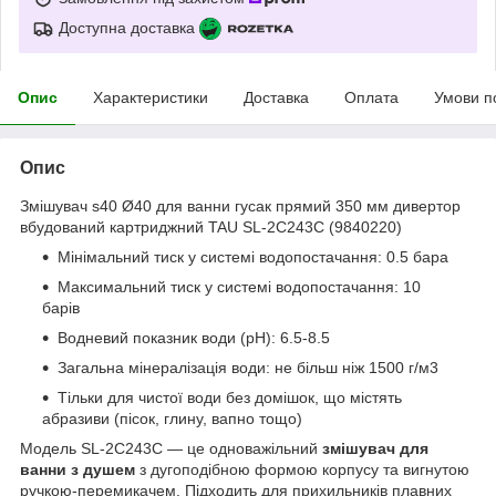
Доступна доставка
Опис
Характеристики
Доставка
Оплата
Умови п
Опис
Змішувач s40 Ø40 для ванни гусак прямий 350 мм дивертор
вбудований картриджний TAU SL-2C243C (9840220)
Мінімальний тиск у системі водопостачання: 0.5 бара
Максимальний тиск у системі водопостачання: 10
барів
Водневий показник води (pH): 6.5-8.5
Загальна мінералізація води: не більш ніж 1500 г/м3
Тільки для чистої води без домішок, що містять
абразиви (пісок, глину, вапно тощо)
Модель SL-2C243C — це одноважільний
змішувач для
ванни з душем
з дугоподібною формою корпусу та вигнутою
ручкою-перемикачем. Підходить для прихильників плавних