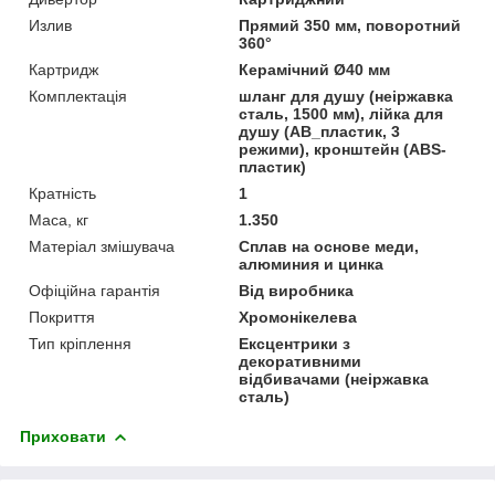
Излив
Прямий 350 мм, поворотний
360°
Картридж
Керамічний Ø40 мм
Комплектація
шланг для душу (неіржавка
сталь, 1500 мм), лійка для
душу (АВ_пластик, 3
режими), кронштейн (ABS-
пластик)
Кратність
1
Маса, кг
1.350
Матеріал змішувача
Сплав на основе меди,
алюминия и цинка
Офіційна гарантія
Від виробника
Покриття
Хромонікелева
Тип кріплення
Ексцентрики з
декоративними
відбивачами (неіржавка
сталь)
Приховати