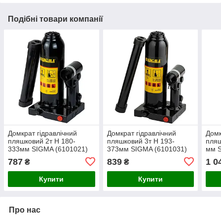
Подібні товари компанії
Домкрат гідравлічний
Домкрат гідравлічний
Домк
пляшковий 2т H 180-
пляшковий 3т H 193-
пляш
333мм SIGMA (6101021)
373мм SIGMA (6101031)
мм S
787
839
1 0
₴
₴
Купити
Купити
Про нас