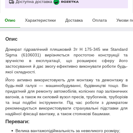
Доступна доставка
Опис
Характеристики
Доставка
Оплата
Умови п
Опис
Домкрат гідравлічний пляшковий 3т H 175-345 мм Standard
Sigma (6106031) вирізняється простотою конструкції та
зручністю в експлуатації, що розширює сферу його
застосування й дає змогу ефективно виконувати роботи будь-
якої складності.
Його активно використовують для монтажу та демонтажу в
будь-якій галузі — машинобудуванні, будівництві тощо. Він
придатний для ремонту автомобілів, колісних пар залізничних
вагонів, а також як силовий вузол пресів, трубогинів, труборізів
та інші подібні інструменти. Під час роботи з домкратом
рекомендується використовувати страхувальні підставки для
надійної фіксації вантажу, а також стоянкові башмаки.
Переваги:
Велика вантажопідіймальність за невеликого розміру;