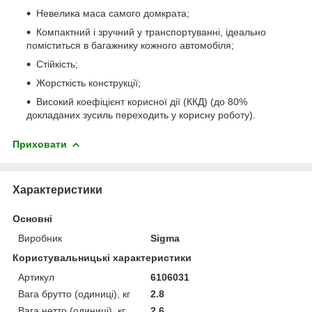
Невелика маса самого домкрата;
Компактний і зручний у транспортуванні, ідеально
поміститься в багажнику кожного автомобіля;
Стійкість;
Жорсткість конструкції;
Високий коефіцієнт корисної дії (ККД) (до 80%
докладаних зусиль переходить у корисну роботу).
Приховати
Характеристики
Основні
Виробник
Sigma
Користувальницькі характеристики
Артикул
6106031
Вага брутто (одиниці), кг
2.8
Вага нетто (одиниці), кг
2.6