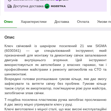
Доступна доставка
Опис
Характеристики
Доставка
Оплата
Умови п
Опис
Ключ свічковий із шарніром посилений 21 мм SIGMA
(6030341) — це спеціалізований інструмент, який
призначений для монтажу та демонтажу свічок запалювання
двигунів внутрішнього згоряння. Цей інструмент
використовується як автолюбами у власних гаражах, так і
професійними майстрами з ремонту автомобілів на СТО та
шиномонтажі.
Всередині головки розташоване гумове кільце, яке дає змогу
зафіксувати та витягти свічку без проблем. Гумове кільце
також слугує як амортизатор, пом'якшуючи різкі рухи майстра,
запобігаючи злам свічки.
Т-подібна посилена пластикова ручка запобігає прослизанню
й дає змогу міцно утримувати ключ у руці.
Ключі виготовлені з міцної сталі, що має високі експлуатаційні