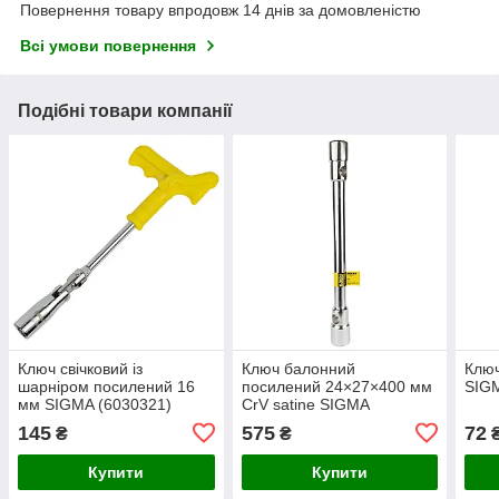
Повернення товару впродовж 14 днів за домовленістю
Всі умови повернення
Подібні товари компанії
Ключ свічковий із
Ключ балонний
Ключ
шарніром посилений 16
посилений 24×27×400 мм
SIGM
мм SIGMA (6030321)
CrV satine SIGMA
(6032061)
145
575
72
₴
₴
Купити
Купити