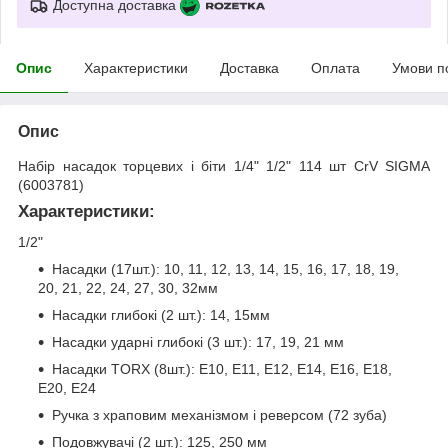
Доступна доставка
Опис
Характеристики
Доставка
Оплата
Умови п
Опис
Набір насадок торцевих і біти 1/4" 1/2" 114 шт CrV SIGMA
(6003781)
Характеристики:
1/2"
Насадки (17шт.): 10, 11, 12, 13, 14, 15, 16, 17, 18, 19,
20, 21, 22, 24, 27, 30, 32мм
Насадки глибокі (2 шт.): 14, 15мм
Насадки ударні глибокі (3 шт.): 17, 19, 21 мм
Насадки TORX (8шт.): E10, E11, E12, E14, E16, E18,
E20, E24
Ручка з храповим механізмом і реверсом (72 зуба)
Подовжувачі (2 шт.): 125, 250 мм