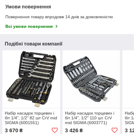
Умови повернення
Повернення товару впродовж 14 днів за домовленістю
Всі умови повернення
Подібні товари компанії
Набір насадок торцевих і
Набір насадок торцевих і
Набі
біт 1/4", 1/2" 82 шт CrV mid
біт 1/4", 1/2" 110 шт. CrV
біт 
SIGMA (6001551)
mid SIGMA (6003771)
SIGM
3 670
3 426
3 1
₴
₴