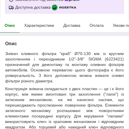
Доступна доставка
Опис
Характеристики
Доставка
Оплата
Умови п
Опис
Знімач оливного фільтра "краб" Ø70-130 мм із круглим
захопленням і перехідником 1/2"-3/8" SIGMA (6223421)
призначений для демонтажу та монтажу оливних фільтрів
автомобілів. Основною перевагою цього фотографа є його
універсальність. З його допомогою можна знімати оливні
фільтри різного діаметра.
Конструкція знімача складається з двох пластин — це і є його
корпус, між якими змонтовані три захоплення ("лапи") із
затискним механізмом, на які нанесені насічки, що
перешкоджають прослизанню поверхнею фільтра. Елементи
затискного механізму розташовані між поворотними
елементами посередині корпусу. Для керування "лапами"
використовують ключ із храповим механізмом і відповідним
квадратом. Або торцевий або накидний ключ відповідного