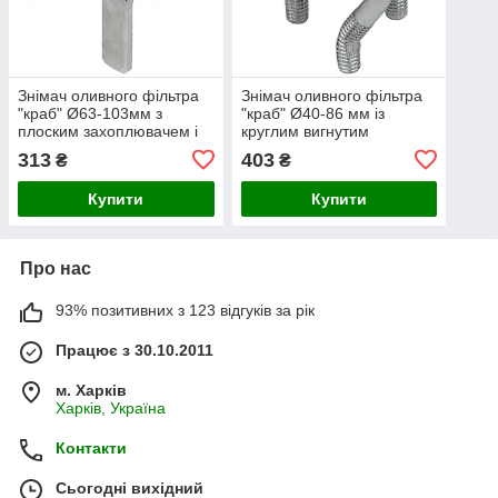
Знімач оливного фільтра
Знімач оливного фільтра
"краб" Ø63-103мм з
"краб" Ø40-86 мм із
плоским захоплювачем і
круглим вигнутим
перехідником 1/2"-3/8"
захоплювачем і
313
403
₴
₴
SIGMA (6223371)
перехідником 1/2"-3/8"
SIGMA
Купити
Купити
Про нас
93% позитивних з 123 відгуків за рік
Працює з 30.10.2011
м. Харків
Харків, Україна
Контакти
Сьогодні вихідний