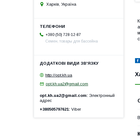
Харків, Україна
К
а
м
+380 (50) 728-12-87
с
Семен, товары для бассейна
Х
http://opt.kh.ua
opt.kh.ua2@gmail.com
opt.kh.ua2@gmail.com
Электронный
адрес
+380505797621
Viber
В