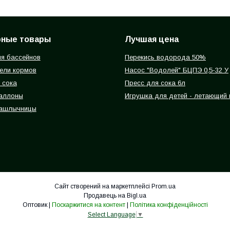
рные товары
Лучшая цена
я бассейнов
Перекись водорода 50%
ели кормов
Насос "Водолей" БЦПЭ 0,5-32 У
 сока
Пресс для сока 6л
баллоны
Игрушка для детей - летающий
ашлычницы
Сайт створений на маркетплейсі
Prom.ua
Продавець на Bigl.ua
Оптовик |
Поскаржитися на контент
|
Політика конфіденційності
Select Language
▼