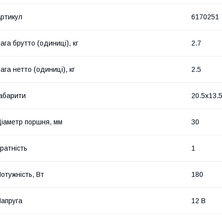
ртикул
6170251
ага брутто (одиниці), кг
2.7
ага нетто (одиниці), кг
2.5
абарити
20.5x13.
іаметр поршня, мм
30
ратність
1
отужність, Вт
180
апруга
12 В