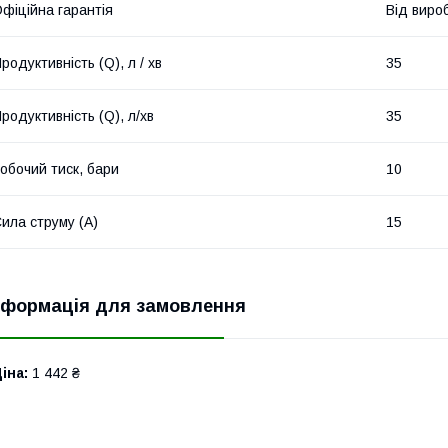
фіційна гарантія
Від виро
родуктивність (Q), л / хв
35
родуктивність (Q), л/хв
35
обочий тиск, бари
10
ила струму (А)
15
нформація для замовлення
іна:
1 442 ₴