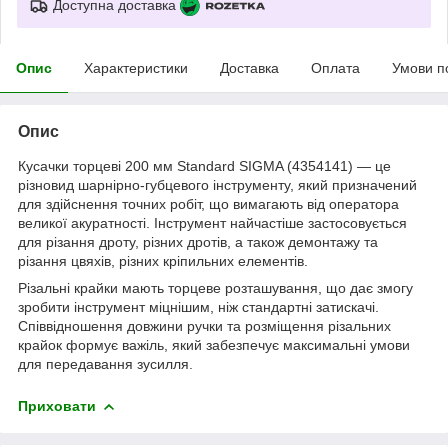
Доступна доставка
Опис
Характеристики
Доставка
Оплата
Умови п
Опис
Кусачки торцеві 200 мм Standard SIGMA (4354141) — це
різновид шарнірно-губцевого інструменту, який призначений
для здійснення точних робіт, що вимагають від оператора
великої акуратності. Інструмент найчастіше застосовується
для різання дроту, різних дротів, а також демонтажу та
різання цвяхів, різних кріпильних елементів.
Різальні крайки мають торцеве розташування, що дає змогу
зробити інструмент міцнішим, ніж стандартні затискачі.
Співвідношення довжини ручки та розміщення різальних
крайок формує важіль, який забезпечує максимальні умови
для передавання зусилля.
Приховати