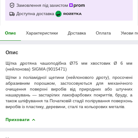
Замовлення під захистом
Доступна доставка
Опис
Характеристики
Доставка
Оплата
Умови п
Опис
Щітка дротяна чашоподібна Ø75 мм хвостовик Ø 6 мм
(нейлонова) SIGMA (9015471)
Щітки з поліамідної щетини (нейлонового дроту), просочені
абразивним порошком, застосовуються для механічного
очищення поверхні виробів від природних або штучних
нашарувань — застарілих лакофарбових покриттів, бруду, а
також шліфування та Початковій стадії полірування поверхонь
виробів із пластику, деревини, сталі та кольорових металів.
Приховати