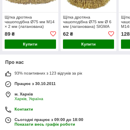
Щітка дротяна
Щітка дротяна
Щітк
чашоподібна Ø75 мм М14
чашоподібна Ø75 мм Ø 6
чаш
× 2 мм (латанована)
мм (латанована) SIGMA
М14×
SIGMA (9014071)
(9015071)
круч
89
62
128
₴
₴
Купити
Купити
Про нас
93% позитивних з 123 відгуків за рік
Працює з 30.10.2011
м. Харків
Харків, Україна
Контакти
Сьогодні працює з 09:00 до 18:00
Показати весь графік роботи