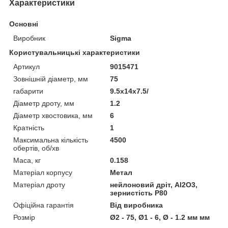
Характеристики
Основні
Виробник
Sigma
Користувальницькі характеристики
Артикул
9015471
Зовнішній діаметр, мм
75
габарити
9.5x14x7.5/
Діаметр дроту, мм
1.2
Діаметр хвостовика, мм
6
Кратність
1
Максимальна кількість
4500
обертів, об/хв
Маса, кг
0.158
Матеріал корпусу
Метал
Матеріал дроту
нейлоновий дріт, Al2O3,
зернистість P80
Офіційна гарантія
Від виробника
Розмір
Ø2 - 75, Ø1 - 6, Ø - 1.2 мм мм