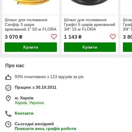
Шланг для поливання
Шланг для поливання
Шлан
Сапфір 3 шари
Графіт 5 шарів армований
Граф
армований 1" 50 м FLORA
3⁄4" 15 м FLORA
3⁄4"
(5067364)
(5063224)
(506
3 070
1 143
3 8
₴
₴
Купити
Купити
Про нас
93% позитивних з 123 відгуків за рік
Працює з 30.10.2011
м. Харків
Харків, Україна
Контакти
Сьогодні вихідний
Показати весь графік роботи