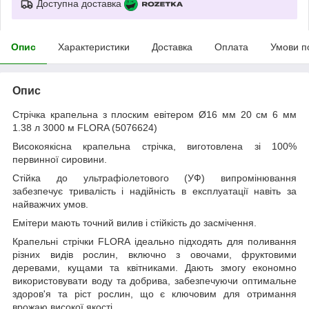
Доступна доставка
Опис
Характеристики
Доставка
Оплата
Умови п
Опис
Стрічка крапельна з плоским евітером Ø16 мм 20 см 6 мм
1.38 л 3000 м FLORA (5076624)
Високоякісна крапельна стрічка, виготовлена зі 100%
первинної сировини.
Стійка до ультрафіолетового (УФ) випромінювання
забезпечує тривалість і надійність в експлуатації навіть за
найважчих умов.
Емітери мають точний вилив і стійкість до засмічення.
Крапельні стрічки FLORA ідеально підходять для поливання
різних видів рослин, включно з овочами, фруктовими
деревами, кущами та квітниками. Дають змогу економно
використовувати воду та добрива, забезпечуючи оптимальне
здоров'я та ріст рослин, що є ключовим для отримання
врожаю високої якості.