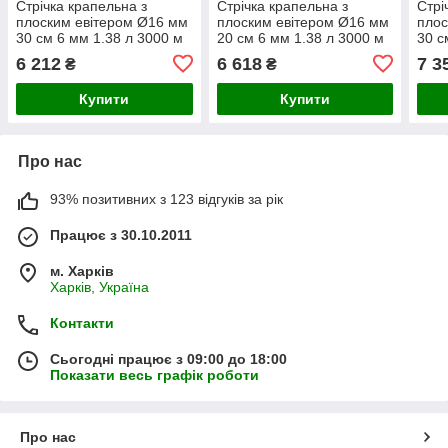
Стрічка крапельна з
Стрічка крапельна з
Стрі
плоским евітером Ø16 мм
плоским евітером Ø16 мм
плос
30 см 6 мм 1.38 л 3000 м
20 см 6 мм 1.38 л 3000 м
30 с
GRAD (5077325)
GRAD (5077625)
FLO
6 212
6 618
7 3
₴
₴
Купити
Купити
Про нас
93% позитивних з 123 відгуків за рік
Працює з 30.10.2011
м. Харків
Харків, Україна
Контакти
Сьогодні працює з 09:00 до 18:00
Показати весь графік роботи
Про нас