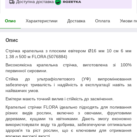
Доступна доставка
Опис
Характеристики
Доставка
Оплата
Умови п
Опис
Стрічка крапельна з плоским евітером Ø16 мм 10 см 6 мм
1.38 л 500 м FLORA (5076884)
Високоякісна крапельна стрічка, виготовлена зі 100%
первинної сировини.
Стійка до ультрафіолетового (УФ) випромінювання
забезпечує тривалість і надійність в експлуатації навіть за
найважчих умов.
Емітери мають точний вилив і стійкість до засмічення.
Крапельні стрічки FLORA ідеально підходять для поливання
різних видів рослин, включно з овочами, фруктовими
деревами, кущами та квітниками. Дають змогу економно
використовувати воду та добрива, забезпечуючи оптимальне
здоров'я та ріст рослин, що є ключовим для отримання
врожаю високої якості.