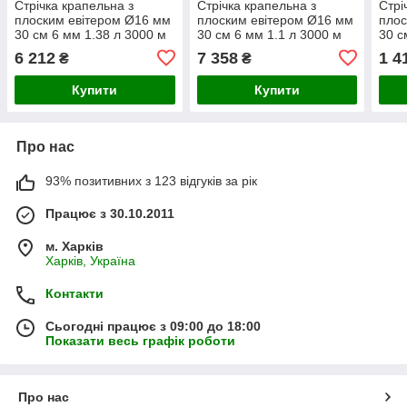
Стрічка крапельна з
Стрічка крапельна з
Стрі
плоским евітером Ø16 мм
плоским евітером Ø16 мм
плос
30 см 6 мм 1.38 л 3000 м
30 см 6 мм 1.1 л 3000 м
30 с
GRAD (5077325)
FLORA (5076484)
FLO
6 212
7 358
1 4
₴
₴
Купити
Купити
Про нас
93% позитивних з 123 відгуків за рік
Працює з 30.10.2011
м. Харків
Харків, Україна
Контакти
Сьогодні працює з 09:00 до 18:00
Показати весь графік роботи
Про нас