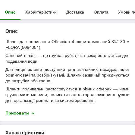
Опис
Характеристики
Доставка
Оплата
Умови п
Опис
Шланг для поливання Обсидіан 4 шари армований 3⁄4" 30 м
FLORA (5064054)
Садовий шланг — це гнучка трубка, яка використовується для
подавання води.
Для кінця шланга доступний ряд звичайних насадок, як-от
розпилювачі та розбризкувачі. Шланги зазвичай приєднуються
до патрубки або крана.
Шланги поливальні застосовуються в різних сферах — ними
зручно мити машини, поливати сад та город, використовувати
для організації різних типів систем зрошення.
Приховати
Характеристики