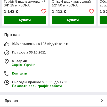
Графіт 5 шарів армований
Онікс 4 шари армований
Обси
3⁄4" 15 м FLORA
1⁄2" 50 м FLORA
армо
(5063224)
(5063864)
FLO
1 143
1 412
1 8
₴
₴
Купити
Купити
Про нас
93% позитивних з 123 відгуків за рік
Працює з 30.10.2011
м. Харків
Харків, Україна
Контакти
Сьогодні працює з 09:00 до 17:00
Показати весь графік роботи
Про нас