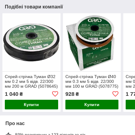
Подібні товари компанії
Спрей-стрічка Туман Ø32
Спрей-стрічка Туман Ø40
Спре
мм 0.2 мм 5 відв. 22/300
мм 0.3 мм 5 відв. 22/300
мм 0
мм 200 м GRAD (5078645)
мм 100 м GRAD (5078775)
мм 2
1 040
928
1 7
₴
₴
Купити
Купити
Про нас
93% позитивних з 123 відгуків за рік