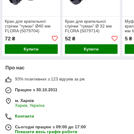
Кран для крапельної
Кран для крапельної
Муф
стрічки "туман" Ø40 мм
стрічки "туман" Ø 32 мм
крап
FLORA (5079704)
FLORA (5079714)
мм l
72
52
5
₴
₴
₴
Купити
Купити
Про нас
93% позитивних з 123 відгуків за рік
Працює з 30.10.2011
м. Харків
Харків, Україна
Контакти
Сьогодні працює з 09:00 до 17:00
Показати весь графік роботи