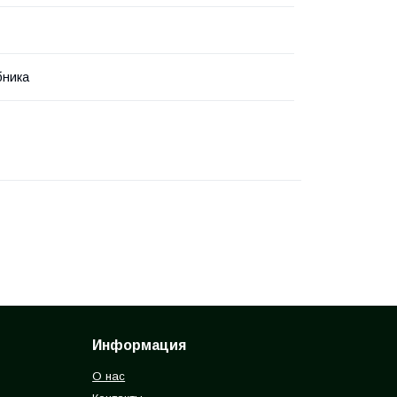
бника
Информация
О нас