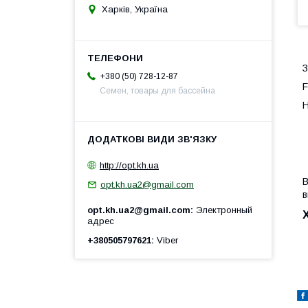
Харків, Україна
З
+380 (50) 728-12-87
F
Семен, товары для бассейна
Н
http://opt.kh.ua
В
opt.kh.ua2@gmail.com
в
opt.kh.ua2@gmail.com
Электронный
адрес
+380505797621
Viber