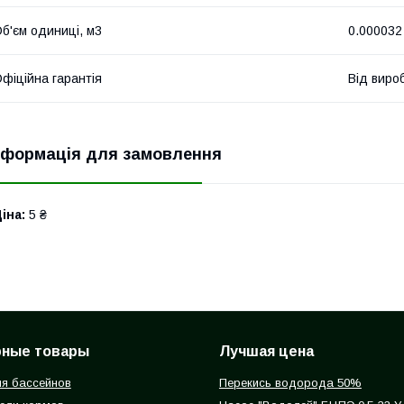
б'єм одиниці, м3
0.000032
фіційна гарантія
Від виро
нформація для замовлення
іна:
5 ₴
рные товары
Лучшая цена
я бассейнов
Перекись водорода 50%