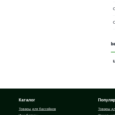
О
О
І
Ц
Каталог
Популя
Товары для бассейнов
Товары дл