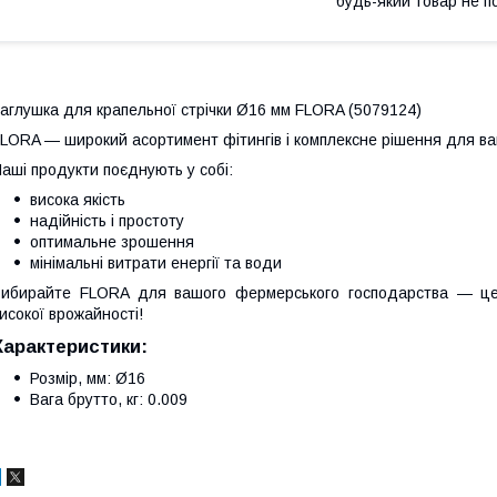
будь-який товар не п
аглушка для крапельної стрічки Ø16 мм FLORA (5079124)
LORA — широкий асортимент фітингів і комплексне рішення для в
аші продукти поєднують у собі:
висока якість
надійність і простоту
оптимальне зрошення
мінімальні витрати енергії та води
ибирайте FLORA для вашого фермерського господарства — це
исокої врожайності!
Характеристики:
Розмір, мм: Ø16
Вага брутто, кг: 0.009