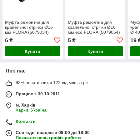
Муфта ремонтна для
Муфта ремонтна для
Муф
крапельної стрічки Ø16
крапельної стрічки Ø16
крап
мм FLORA (5079034)
мм eco FLORA (5079054)
Ø 40
6
5
19
₴
₴
Купити
Купити
Про нас
93% позитивних з 122 відгуків за рік
Працює з 30.10.2011
м. Харків
Харків, Україна
Контакти
Сьогодні працює з 09:00 до 18:00
Показати весь графік роботи