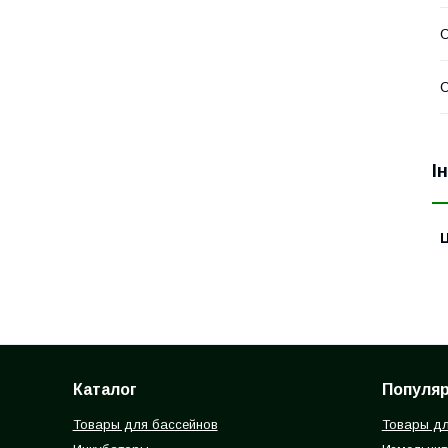
О
О
І
Ц
Каталог
Популя
Товары для бассейнов
Товары дл