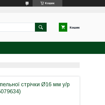
Кошик
Кошик
пельної стрічки Ø16 мм у/р
5079634)