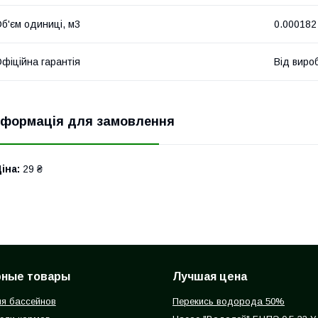
б'єм одиниці, м3
0.000182
фіційна гарантія
Від виро
нформація для замовлення
іна:
29 ₴
рные товары
Лучшая цена
я бассейнов
Перекись водорода 50%