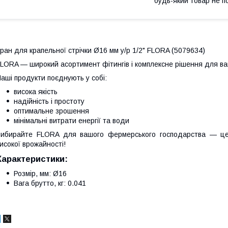
будь-який товар не п
ран для крапельної стрічки Ø16 мм у/р 1/2" FLORA (5079634)
LORA — широкий асортимент фітингів і комплексне рішення для в
аші продукти поєднують у собі:
висока якість
надійність і простоту
оптимальне зрошення
мінімальні витрати енергії та води
ибирайте FLORA для вашого фермерського господарства — це
исокої врожайності!
Характеристики:
Розмір, мм: Ø16
Вага брутто, кг: 0.041