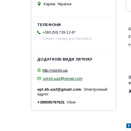
Харків, Україна
К
+380 (50) 728-12-87
F
Семен, товары для бассейна
Н
http://opt.kh.ua
В
opt.kh.ua2@gmail.com
в
opt.kh.ua2@gmail.com
Электронный
адрес
+380505797621
Viber