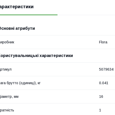
арактеристики
Основні атрибути
иробник
Flora
Користувальницькі характеристики
ртикул
5079634
ага брутто (одиниці), кг
0.041
іаметр, мм
16
ратність
1