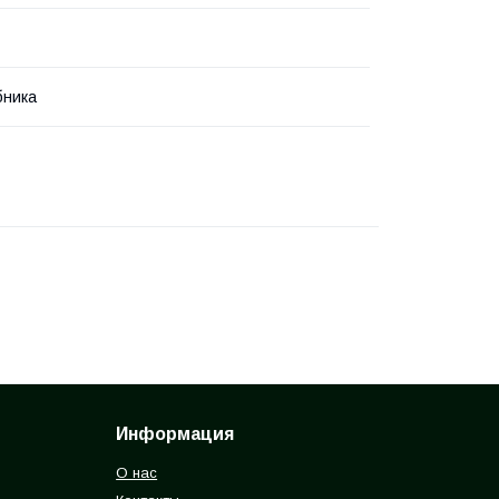
бника
Информация
О нас