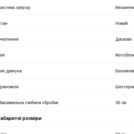
истема запуску
Механічн
Стан
Новий
чеплення
Дискове
ип
Мотобло
ип двигуна
Бензино
рансмісія
Шестерн
аксимальна глибина обробки
30 см
Габаритні розміри