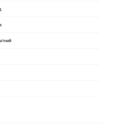
д
а
ктний