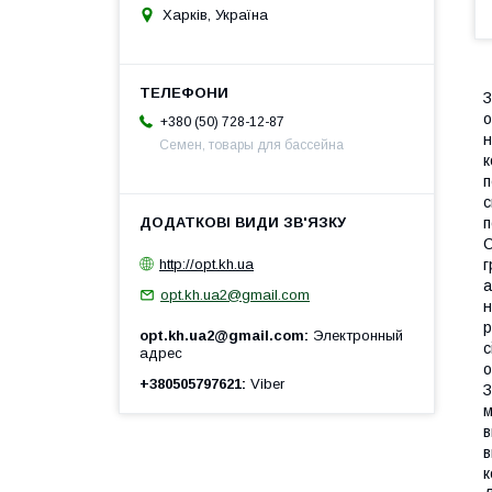
Харків, Україна
З
о
+380 (50) 728-12-87
н
Семен, товары для бассейна
к
п
с
п
С
http://opt.kh.ua
г
а
opt.kh.ua2@gmail.com
н
р
opt.kh.ua2@gmail.com
Электронный
с
адрес
о
+380505797621
Viber
З
м
в
в
к