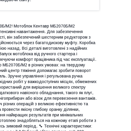
70Б/М2! Мотоблок Кентавр МБ2070Б/М2
тенсивні навантаження. Для забезпечення
сті, він забезпечений шестерним редуктором з
дійснюється через багатодискову муфту. Коробка
ю назад. Всі деталі виготовлені з надійних
 Запуск мотоблока від ручного стартера і
ечуючи комфорт працівника під час експлуатації.
р МБ2070Б/М2 в різних умовах: на твердому
ваний центр тяжіння допомагає зробити поворот
ль. Зручне управління і регульована ручка
хідних робіт у важкодоступних місцях, обмежених
ористаний для вирішення великого спектру
аткового навісного обладнання, такого як плуг,
нігоприбирач або візок для перевезення вантажів.
ч різних операцій з великою ефективністю та
 провести якісну глибоку оранку ділянки,
ння найкращих результатів при мінімальних
артоплею знадобляться на кожному етапі роботи з
сь зимовий період. 🔧 Технічні характеристики: