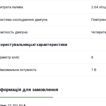
итрата палива
2.04 л/го
истема охолодження двигуна
Повітрян
актность двигуна
Чотирита
Користувальницькі характеристики
іаметр коліс
6
аксимальна потужність
7 В
нформація для замовлення
іна:
23 301,60 ₴