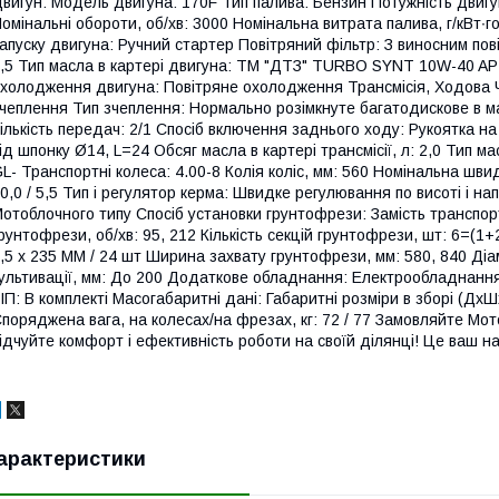
вигун: Модель двигуна: 170F Тип палива: Бензин Потужність двигуна
омінальні обороти, об/хв: 3000 Номінальна витрата палива, г/кВт∙г
апуску двигуна: Ручний стартер Повітряний фільтр: З виносним пов
,5 Тип масла в картері двигуна: ТМ "ДТЗ" TURBO SYNT 10W-40 API
холодження двигуна: Повітряне охолодження Трансмісія, Ходова Ч
чеплення Тип зчеплення: Нормально розімкнуте багатодискове в м
ількість передач: 2/1 Спосіб включення заднього ходу: Рукоятка н
ід шпонку Ø14, L=24 Обсяг масла в картері трансмісії, л: 2,0 Тип м
L- Транспортні колеса: 4.00-8 Колія коліс, мм: 560 Номінальна швид
0,0 / 5,5 Тип і регулятор керма: Швидке регулювання по висоті і на
отоблочного типу Спосіб установки грунтофрези: Замість транспор
рунтофрези, об/хв: 95, 212 Кількість секцій грунтофрези, шт: 6=(1+
,5 х 235 ММ / 24 шт Ширина захвату грунтофрези, мм: 580, 840 Ді
ультивації, мм: До 200 Додаткове обладнання: Електрообладнання:
ІП: В комплекті Масогабаритні дані: Габаритні розміри в зборі (Д
поряджена вага, на колесах/на фрезах, кг: 72 / 77 Замовляйте Мо
ідчуйте комфорт і ефективність роботи на своїй ділянці! Це ваш н
арактеристики