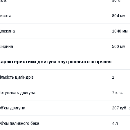
ага
90 кг
исота
804 мм
Довжина
1040 мм
Ширина
500 мм
Характеристики двигуна внутрішнього згоряння
ількість циліндрів
1
отужність двигуна
7 к. с.
б'єм двигуна
207 куб. 
б'єм паливного бака
4 л