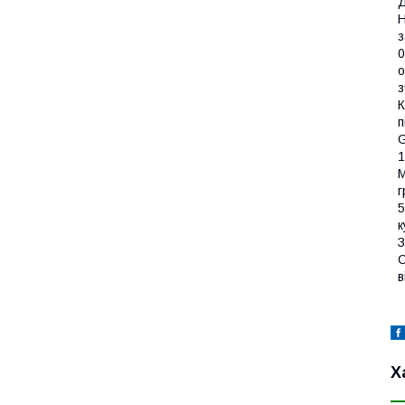
Д
Н
з
0
о
з
К
п
G
1
М
г
5
к
З
С
в
Х