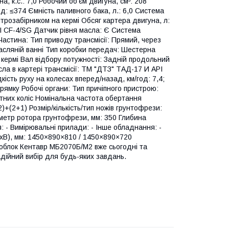
, к.с.: 7,0 Робочий об'єм двигуна, см³: 208
од: ≤374 Ємність паливного бака, л.: 6,0 Система
ітрозабірником на кермі Обсяг картера двигуна, л:
 CF-4/SG Датчик рівня масла: Є Система
астина: Тип приводу трансмісії: Прямий, через
асляній ванні Тип коробки передач: Шестерна
а кермі Вал відбору потужності: Задній продольний
асла в картері трансмісії: ТМ "ДТЗ" ТАД-17 И API
кість руху на колесах вперед/назад, км/год: 7,4;
прямку Робочі органи: Тип причіпного пристрою:
тних коліс Номінальна частота обертання
2)+(2+1) Розмір/кількість/тип ножів грунтофрези:
аметр ротора грунтофрези, мм: 350 Глибина
 - Вимірювальні прилади: - Інше обладнання: -
хШхВ), мм: 1450×890×810 / 1450×890×720
тоблок Кентавр МБ2070Б/М2 вже сьогодні та
адійний вибір для будь-яких завдань.