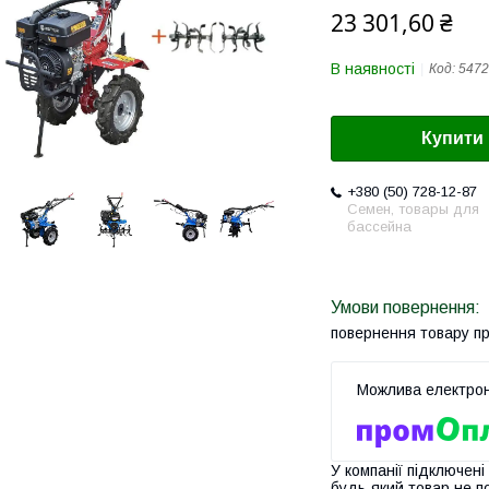
23 301,60 ₴
В наявності
Код:
5472
Купити
+380 (50) 728-12-87
Семен, товары для
бассейна
повернення товару п
У компанії підключені
будь-який товар не п