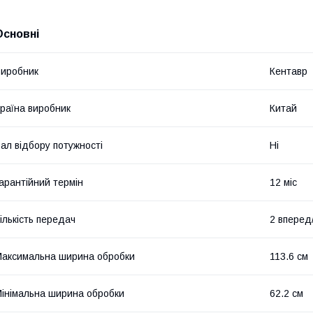
Основні
иробник
Кентавр
раїна виробник
Китай
ал відбору потужності
Ні
арантійний термін
12 міс
ількість передач
2 вперед
аксимальна ширина обробки
113.6 см
інімальна ширина обробки
62.2 см