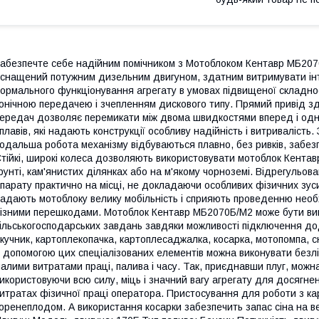
абезпечте себе надійним помічником з Мотоблоком Кентавр МБ20
снащений потужним дизельним двигуном, здатним витримувати ін
ормального функціонування агрегату в умовах підвищеної складно
онічною передачею і зчепленням дискового типу. Прямий привід з
ередач дозволяє перемикати між двома швидкостями вперед і одніє
плавів, які надають конструкції особливу надійність і витривалість.
одальша робота механізму відбуваються плавно, без ривків, забезп
тійкі, широкі колеса дозволяють використовувати мотоблок Кентав
рунті, кам'янистих ділянках або на м'якому чорноземі. Відрегульо
парату практично на місці, не докладаючи особливих фізичних зуси
адають мотоблоку велику мобільність і сприяють проведенню необ
ізними перешкодами. Мотоблок Кентавр МБ2070Б/М2 може бути вик
ільськогосподарських завдань завдяки можливості підключення дод
кучник, картоплекопачка, картоплесаджалка, косарка, мотопомпа, с
 допомогою цих спеціалізованих елементів можна виконувати безлі
алими витратами праці, палива і часу. Так, приєднавши плуг, можна
икористовуючи всю силу, міць і значний вагу агрегату для досягне
итратах фізичної праці оператора. Пристосування для роботи з к
оренеплодом. А використання косарки забезпечить запас сіна на ве