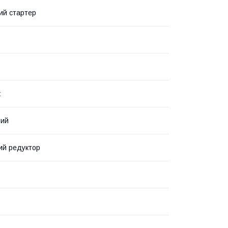
ий стартер
к
вий
ий редуктор