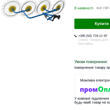
В наявності
Код:
ГВР-
Купити
+380 (50) 728-12-87
Семен, товары для
бассейна
повернення товару п
У компанії підключені
будь-який товар не п