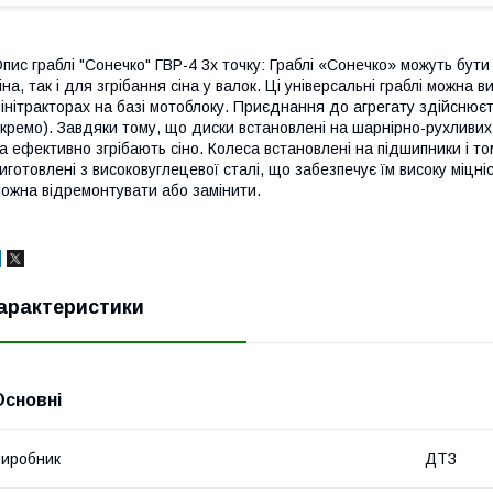
пис граблі "Сонечко" ГВР-4 3х точку: Граблі «Сонечко» можуть бут
іна, так і для згрібання сіна у валок. Ці універсальні граблі можна
інітракторах на базі мотоблоку. Приєднання до агрегату здійснюєт
кремо). Завдяки тому, що диски встановлені на шарнірно-рухливи
а ефективно згрібають сіно. Колеса встановлені на підшипники і т
иготовлені з високовуглецевої сталі, що забезпечує їм високу міцніс
ожна відремонтувати або замінити.
арактеристики
Основні
иробник
ДТЗ