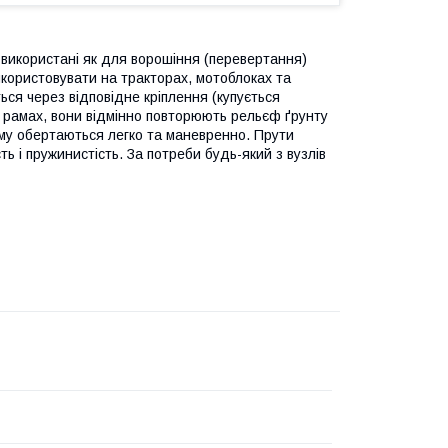
и використані як для ворошіння (перевертання)
 використовувати на тракторах, мотоблоках та
ься через відповідне кріплення (купується
х рамах, вони відмінно повторюють рельєф ґрунту
ому обертаються легко та маневренно. Прути
ть і пружинистість. За потреби будь-який з вузлів