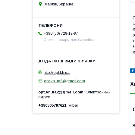
Харків, Україна
О
с
м
+380 (50) 728-12-87
о
Семен, товары для бассейна
т
в
м
http://opt.kh.ua
opt.kh.ua2@gmail.com
Х
opt.kh.ua2@gmail.com
Электронный
адрес
+380505797621
Viber
В