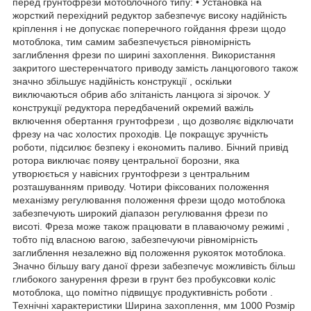
перед грунтофрези мотоблочного типу: • Установка на
жорсткий перехідний редуктор забезпечує високу надійність
кріплення і не допускає поперечного гойдання фрези щодо
мотоблока, тим самим забезпечується рівномірність
заглиблення фрези по ширині захоплення. Використання
закритого шестеренчатого приводу замість ланцюгового також
значно збільшує надійність конструкції , оскільки
виключаються обрив або злітаність ланцюга зі зірочок. У
конструкції редуктора передбачений окремий важіль
включення обертання грунтофрези , що дозволяє відключати
фрезу на час холостих проходів. Це покращує зручність
роботи, підсилює безпеку і економить паливо. Бічний привід
ротора виключає появу центральної борозни, яка
утворюється у навісних грунтофрези з центральним
розташуванням приводу. Чотири фіксованих положення
механізму регулювання положення фрези щодо мотоблока
забезпечують широкий діапазон регулювання фрези по
висоті. Фреза може також працювати в плаваючому режимі ,
тобто під власною вагою, забезпечуючи рівномірність
заглиблення незалежно від положення рукояток мотоблока.
Значно більшу вагу даної фрези забезпечує можливість більш
глибокого занурення фрези в грунт без пробуксовки коліс
мотоблока, що помітно підвищує продуктивність роботи .
Технічні характеристики Ширина захоплення, мм 1000 Розмір