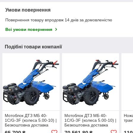
Умови повернення
Повернення товару впродовж 14 днів за домовленістю
Всі умови повернення
Подібні товари компанії
Мотоблок ДТЗ МБ 40-
Мотоблок ДТЗ МБ 40-
Ножа
1С/G-3F (колеса 5.00-10) |
1С/G-3F (колеса 5.00-10) |
трак
Безкоштовна доставка
Безкоштовна доставка
Новою Поштою
Новою Поштою ЗІБРАНИЙ
65 700
70 561,80
110
₴
₴