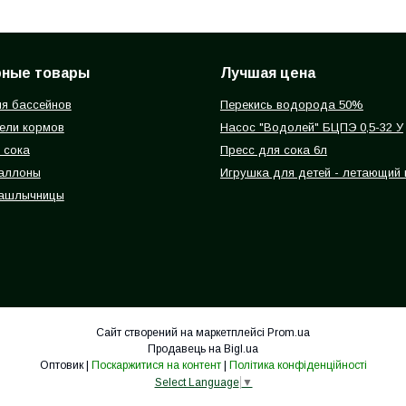
рные товары
Лучшая цена
я бассейнов
Перекись водорода 50%
ели кормов
Насос "Водолей" БЦПЭ 0,5-32 У
 сока
Пресс для сока 6л
баллоны
Игрушка для детей - летающий
ашлычницы
Сайт створений на маркетплейсі
Prom.ua
Продавець на Bigl.ua
Оптовик |
Поскаржитися на контент
|
Політика конфіденційності
Select Language
▼