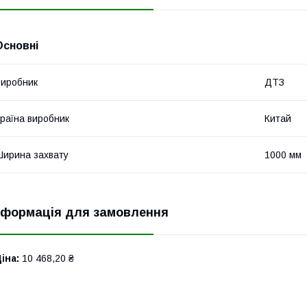
Основні
иробник
ДТЗ
раїна виробник
Китай
ирина захвату
1000 мм
нформація для замовлення
іна:
10 468,20 ₴