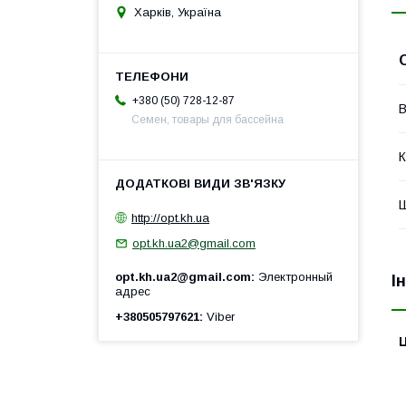
Харків, Україна
+380 (50) 728-12-87
В
Семен, товары для бассейна
К
Ш
http://opt.kh.ua
opt.kh.ua2@gmail.com
opt.kh.ua2@gmail.com
Электронный
І
адрес
+380505797621
Viber
Ц