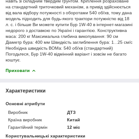
навіть зі складним твердим грунтом. Кріплення розраховане
на стандартний триточковий механізм, а привід здійснюється
від вала відбору потужності з оборотами 540 об/хв, тому дана
модель підходить для будь-якого трактори потужністю від 18
л. с. і більше Ви можете купити Бур 1W-40 в інтернет-магазині
недорого з доставкою по Україні і гарантією. Конструктивна
маса: 200 кг Максимальна глибина викопування: 90 см
Діаметр бура: 400 мм Швидкість заглиблення бура: 1...25 см/с
Необхідна швидкість ВОМа: 540 об/хв (стандартний)
Погодьтеся, Бур 1W-40 відмінний варіант і зовсім не багато
коштує.
Приховати
Характеристики
Основні атрибути
Виробник
ДТЗ
Країна виробник
Китай
Гарантійний термін
12 міс
Користувальницькі характеристики