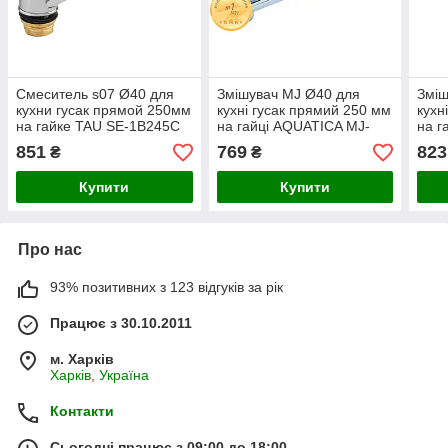
Смеситель s07 Ø40 для
Змішувач MJ Ø40 для
Зміш
кухни гусак прямой 250мм
кухні гусак прямий 250 мм
кухн
на гайке TAU SE-1B245C
на гайці AQUATICA MJ-
на г
(9807110)
1B235C (9744110)
(980
851
769
823
₴
₴
Купити
Купити
Про нас
93% позитивних з 123 відгуків за рік
Працює з 30.10.2011
м. Харків
Харків, Україна
Контакти
Сьогодні працює з 09:00 до 18:00