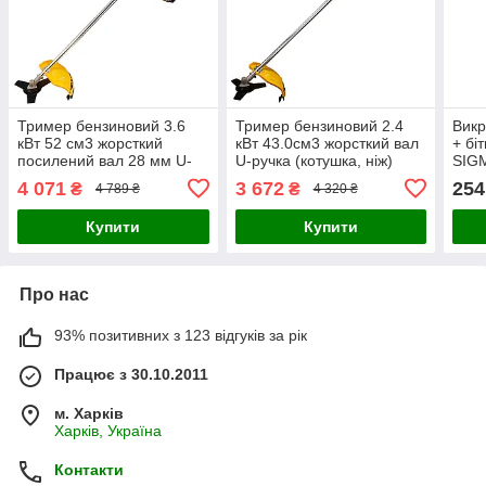
Тример бензиновий 3.6
Тример бензиновий 2.4
Викр
кВт 52 см3 жорсткий
кВт 43.0см3 жорсткий вал
+ бі
посилений вал 28 мм U-
U-ручка (котушка, ніж)
SIGM
ручка (котушка, 2 ножі,
SIGMA (5612601)
4 071
3 672
254
₴
₴
4 789 ₴
4 320 ₴
ремінь) SIGMA (5612421)
Купити
Купити
Про нас
93% позитивних з 123 відгуків за рік
Працює з 30.10.2011
м. Харків
Харків, Україна
Контакти