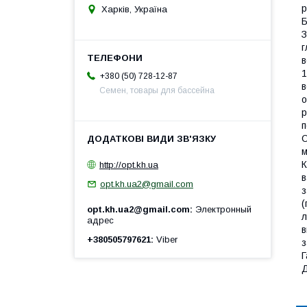
р
Харків, Україна
Б
З
г
в
1
+380 (50) 728-12-87
в
Семен, товары для бассейна
о
р
п
О
м
http://opt.kh.ua
К
в
opt.kh.ua2@gmail.com
з
(
opt.kh.ua2@gmail.com
Электронный
л
адрес
в
+380505797621
Viber
з
Г
Д