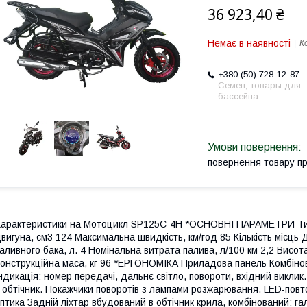
36 923,40 ₴
Немає в наявності
К
+380 (50) 728-12-87
Семен, товары для
бассейна
повернення товару п
арактеристики на Мотоцикл SP125C-4H *ОСНОВНІ ПАРАМЕТРИ Тип
вигуна, см3 124 Максимальна швидкість, км/год 85 Кількість місць 
аливного бака, л. 4 Номінальна витрата палива, л/100 км 2,2 Висот
онструкційна маса, кг 96 *ЕРГОНОМІКА Приладова панель Комбінов
ндикація: номер передачі, дальнє світло, повороти, вхідний викл
 обтічник. Покажчики поворотів з лампами розжарювання. LED-повто
птика Задній ліхтар вбудований в обтічник крила, комбінований: г