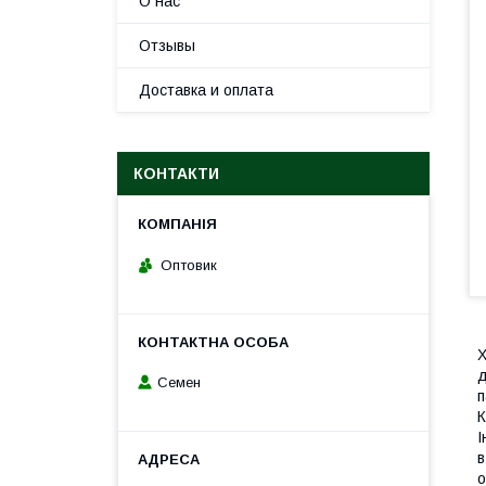
О нас
Отзывы
Доставка и оплата
КОНТАКТИ
Оптовик
Х
д
Семен
п
К
І
в
о