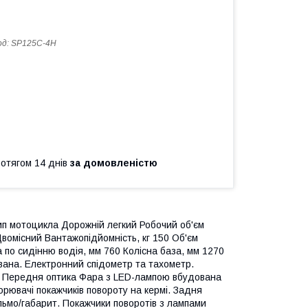
од:
SP125C-4H
ротягом 14 днів
за домовленістю
 мотоцикла Дорожній легкий Робочий об'єм
Двомісний Вантажопідйомність, кг 150 Об'єм
а по сидінню водія, мм 760 Колісна база, мм 1270
ана. Електронний спідометр та тахометр.
ик. Передня оптика Фара з LED-лампою вбудована
рювачі покажчиків повороту на кермі. Задня
альмо/габарит. Покажчики поворотів з лампами