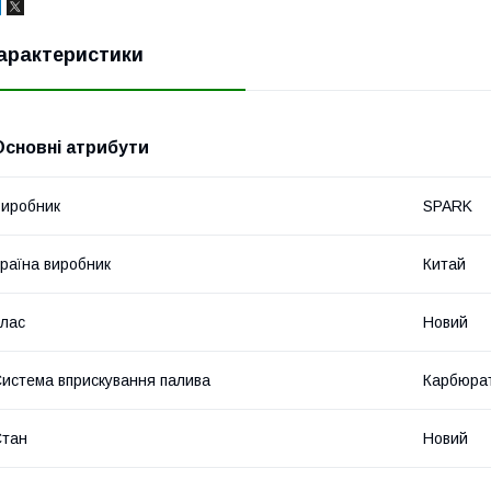
арактеристики
Основні атрибути
иробник
SPARK
раїна виробник
Китай
лас
Новий
истема вприскування палива
Карбюра
Стан
Новий