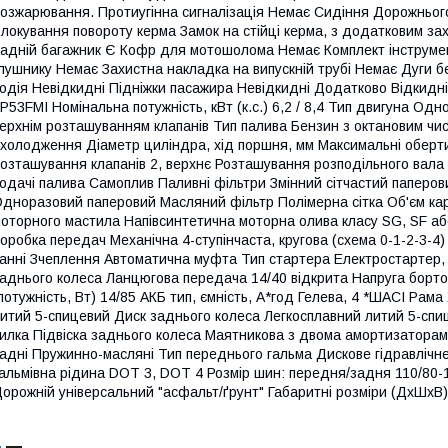
озжарювання. Протиугінна сигналізація Немає Сидіння Дорожнього 
локування повороту керма Замок на стійці керма, з додатковим з
адній багажник Є Кофр для мотошолома Немає Комплект інструмен
лушнику Немає Захистна накладка на випускній трубі Немає Дуги б
одія Невідкидні Підніжки пасажира Невідкидні Додатково Відкид
P53FMI Номінальна потужність, кВт (к.с.) 6,2 / 8,4 Тип двигуна О
ерхнім розташуванням клапанів Тип палива Бензин з октановим чи
холодження Діаметр циліндра, хід поршня, мм Максимальні оберти к
озташування клапанів 2, верхнє Розташування розподільного вал
одачі палива Самоплив Паливні фільтри Змінний сітчастий паперов
дноразовий паперовий Масляний фільтр Полімерна сітка Об'єм карт
оторного мастила Напівсинтетична моторна олива класу SG, SF аб
оробка передач Механічна 4-ступінчаста, кругова (схема 0-1-2-3-4
анні Зчеплення Автоматична муфта Тип стартера Електростартер,
аднього колеса Ланцюгова передача 14/40 відкрита Напруга бортово
потужність, Вт) 14/85 АКБ тип, ємність, А*год Гелева, 4 *ШАСІ Ра
итий 5-спицевий Диск заднього колеса Легкосплавний литий 5-спи
илка Підвіска заднього колеса Маятникова з двома амортизатора
адні Пружинно-масляні Тип переднього гальма Дискове гідравлічн
альмівна рідина DOT 3, DOT 4 Розмір шин: передня/задня 110/80-1
орожній універсальний "асфальт/ґрунт" Габаритні розміри (ДхШхВ),