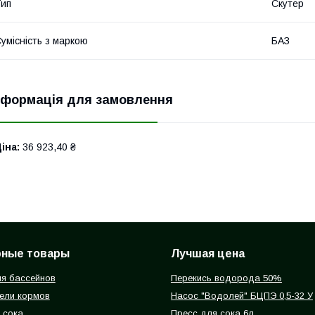
ип
Скутер
умісність з маркою
БАЗ
нформація для замовлення
іна:
36 923,40 ₴
рные товары
Лучшая цена
я бассейнов
Перекись водорода 50%
ели кормов
Насос "Водолей" БЦПЭ 0,5-32 У
 сока
Пресс для сока 6л