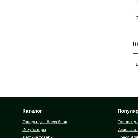
Т
С
І
Ц
Каталог
Популя
Товары для бассейнов
Товары дл
Инкубаторы
Измельчит
Детские товары
Пресс для