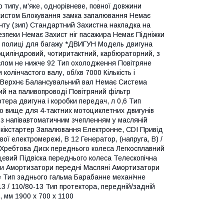
типу, м'яке, однорівневе, повної довжини
ахистом Блокування замка запалювання Немає
ту (зип) Стандартний Захистна накладка на
езпеки Немає Захист ніг пасажира Немає Підніжки
ні полиці для багажу *ДВИГУН Модель двигуна
дноциліндровий, чотиритактний, карбюраторний, з
слом не нижче 92 Тип охолодження Повітряне
олінчастого валу, об/хв 7000 Кількість і
а Верхнє Балансувальний вал Немає Система
ий на паливопроводі Повітряний фільтр
ера двигуна і коробки передач, л 0,6 Тип
о вище для 4-тактних мотоциклетних двигунів
) з напівавтоматичним зчепленням у масляній
 кікстартер Запалювання Електронне, CDI Привід
ї електромережі, В 12 Генератор, (напруга, В) /
ма Хребтова Диск переднього колеса Легкосплавний
цевий Підвіска переднього колеса Телескопічна
ми Амортизатори передні Масляні Амортизатори
е Тип заднього гальма Барабанне механічне
3 / 110/80-13 Тип протектора, передній/задній
 мм 1900 х 700 х 1100