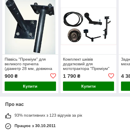
Піввісь "Преміум" для
Комплект шківів
Задн
великого причепа
додатковий для
меха
(діаметр 28 мм, довжина
мототрактора "Преміум"
114 мм)
(без гідравліки, хутро.
900
1 790
4 3
₴
₴
відключення копалки +
ремінь
Купити
Купити
Про нас
93% позитивних з 123 відгуків за рік
Працює з 30.10.2011