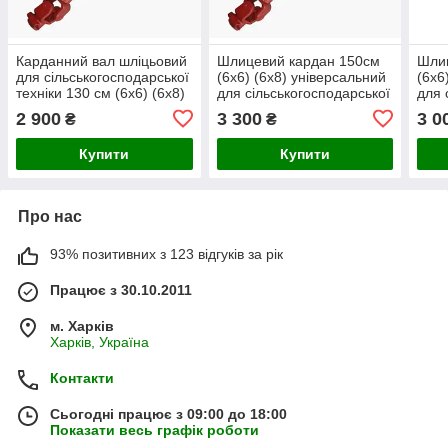
Карданний вал шліцьовий
Шлицевий кардан 150см
Шли
для сільськогосподарської
(6х6) (6х8) універсальний
(6х6
техніки 130 см (6х6) (6х8)
для сільськогосподарської
для 
(8х8)
та садової техніки.
та с
2 900
3 300
3 0
₴
₴
Купити
Купити
Про нас
93% позитивних з 123 відгуків за рік
Працює з 30.10.2011
м. Харків
Харків, Україна
Контакти
Сьогодні працює з 09:00 до 18:00
Показати весь графік роботи