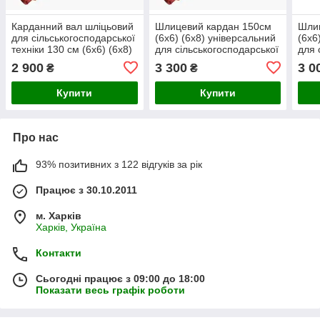
Карданний вал шліцьовий
Шлицевий кардан 150см
Шли
для сільськогосподарської
(6х6) (6х8) універсальний
(6х6
техніки 130 см (6х6) (6х8)
для сільськогосподарської
для 
(8х8)
та садової техніки.
та с
2 900
3 300
3 0
₴
₴
Купити
Купити
Про нас
93% позитивних з 122 відгуків за рік
Працює з 30.10.2011
м. Харків
Харків, Україна
Контакти
Сьогодні працює з 09:00 до 18:00
Показати весь графік роботи