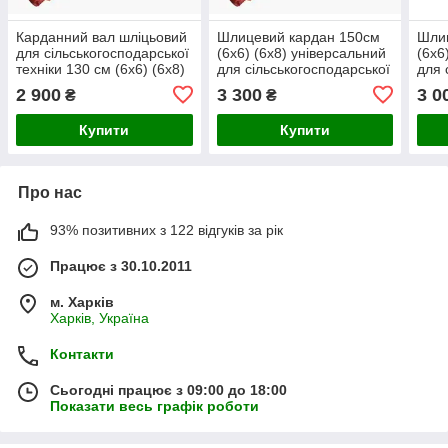
Карданний вал шліцьовий
Шлицевий кардан 150см
Шли
для сільськогосподарської
(6х6) (6х8) універсальний
(6х6
техніки 130 см (6х6) (6х8)
для сільськогосподарської
для 
(8х8)
та садової техніки.
та с
2 900
3 300
3 0
₴
₴
Купити
Купити
Про нас
93% позитивних з 122 відгуків за рік
Працює з 30.10.2011
м. Харків
Харків, Україна
Контакти
Сьогодні працює з 09:00 до 18:00
Показати весь графік роботи