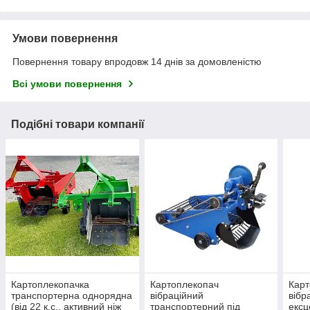
Умови повернення
Повернення товару впродовж 14 днів за домовленістю
Всі умови повернення
Подібні товари компанії
Картоплекопачка
Картоплекопач
Карт
транспортерна однорядна
вібраційний
вібр
(від 22 к.с., активний ніж
транспортерний під
ексц