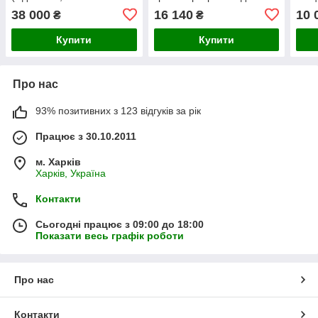
45.5 см)
мототрактор з гідравлікою
мото
38 000
16 140
10 
₴
₴
(КК11)
(Ска
Купити
Купити
Про нас
93% позитивних з 123 відгуків за рік
Працює з 30.10.2011
м. Харків
Харків, Україна
Контакти
Сьогодні працює з 09:00 до 18:00
Показати весь графік роботи
Про нас
Контакти