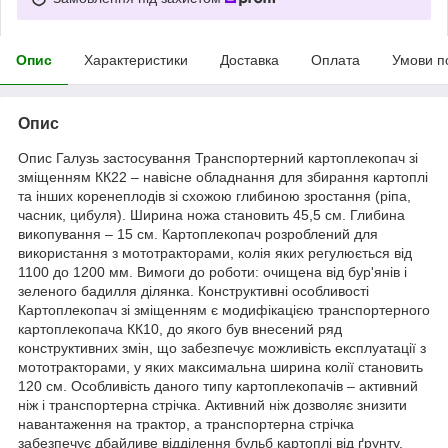
Опис
Характеристики
Доставка
Оплата
Умови п
Опис
Опис Галузь застосування Транспортерний картоплекопач зі
зміщенням КК22 – навісне обладнання для збирання картоплі
та інших коренеплодів зі схожою глибиною зростання (ріпа,
часник, цибуля). Ширина ножа становить 45,5 см. Глибина
викопування – 15 см. Картоплекопач розроблений для
використання з мототракторами, колія яких регулюється від
1100 до 1200 мм. Вимоги до роботи: очищена від бур'янів і
зеленого бадилля ділянка. Конструктивні особливості
Картоплекопач зі зміщенням є модифікацією транспортерного
картоплекопача КК10, до якого був внесений ряд
конструктивних змін, що забезпечує можливість експлуатації з
мототракторами, у яких максимальна ширина колії становить
120 см. Особливість даного типу картоплекопачів – активний
ніж і транспортерна стрічка. Активний ніж дозволяє знизити
навантаження на трактор, а транспортерна стрічка
забезпечує дбайливе відділення бульб картоплі від ґрунту.