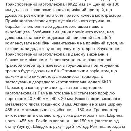
Транспортерний картоплекопач КК22 має зміщений на 180
мм до лівого краю рами копача причіпний пристрій, що
дозволяє розмістити його біля правого колеса мототрактора.
Привід картоплекопач отримує від вільного струмка на
барабані зчеплення або додаткового шківа нашого
виробництва. Зробивши зміщення причіпного вузла, нам
довелось встановити подовжений приводний вал. Щоб
компенсувати нові бічні навантаження на причіпний вузол, ми
використали додаткову поперечну тягу-талреп. Зауваження.
Транспортерний картоплекопач в даному виконанні є
бюджетним рішенням. Через зсув копалки відносно осі
трактора оператор зіткнеться з труднощами при керуванні:
трактор буде відводити в бік. Оптимальним варіантом, що
максимально використовує можливості трактора, є
застосування дворядного картоплекопача моделі КК19.
Параметри конструктивних вузлів транспортерних
картоплекопачів Рама виготовлена зі сталевого профілю
перетином 40 × 40 мм і 40 × 20 мм. Бокові стінки виконані з
металевого листа товщиною 3 мм. Активний ніж має ширину
455 мм, максимальне заглиблення – 150 мм. Транспортер
виготовлений зі сталевого кругляка діаметром 7 мм. Ширина
ножа – 455 мм. Глибина копання – до 150 мм (залежно від
стану ґрунту). Швидкість руху – до 2 км/год. Ремінна передача