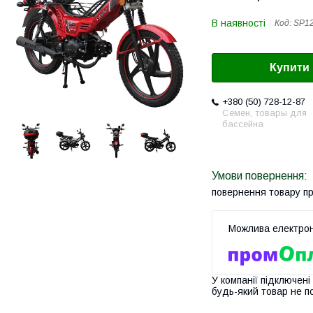
В наявності
Код:
SP1
Купити
+380 (50) 728-12-87
Семен, товары для
бассейна
повернення товару п
У компанії підключені
будь-який товар не п