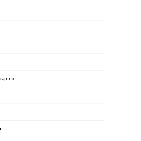
тартер
л