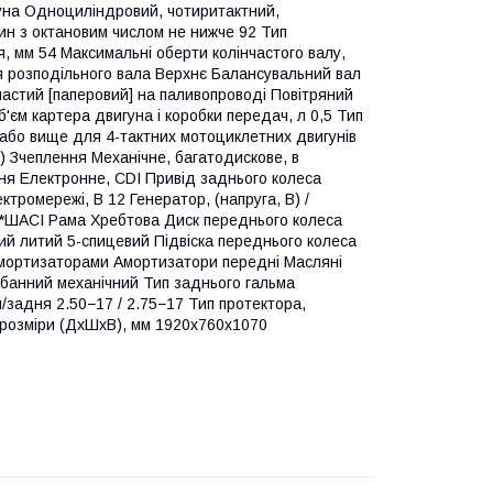
игуна Одноциліндровий, чотиритактний,
ин з октановим числом не нижче 92 Тип
 мм 54 Максимальні оберти колінчастого валу,
ня розподільного вала Верхнє Балансувальний вал
частий [паперовий] на паливопроводі Повітряний
єм картера двигуна і коробки передач, л 0,5 Тип
або вище для 4-тактних мотоциклетних двигунів
-) Зчеплення Механічне, багатодискове, в
ня Електронне, CDI Привід заднього колеса
тромережі, В 12 Генератор, (напруга, В) /
 7 *ШАСІ Рама Хребтова Диск переднього колеса
ий литий 5-спицевий Підвіска переднього колеса
амортизаторами Амортизатори передні Масляні
банний механічний Тип заднього гальма
/задня 2.50−17 / 2.75−17 Тип протектора,
і розміри (ДхШхВ), мм 1920х760х1070