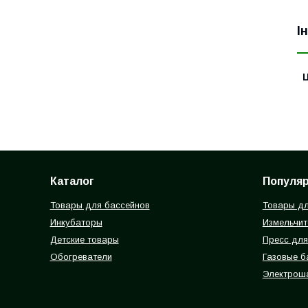
І
Ц
Каталог
Популя
Товары для бассейнов
Товары дл
Инкубаторы
Измельчит
Детские товары
Пресс для
Обогреватели
Газовые 
Электрош