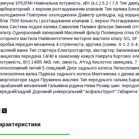
вигуна 1P52FMI Номінальна потужність, кВт (к.с.) 5,2 / 7,0 Тип дв
арбюраторний, з верхнім розташуванням клапанів Тип палива Бенз
холодження Повітряне охолодження Діаметр циліндра, хід поршня,
б/хв 7500 Кількість і розташування клапанів 2, верхнє Розташуван
ема Система подачі палива Самоплив Паливні фільтри Змінний сіт
ільтр Одноразовий паперовий Масляний фільтр Полімерна сітка Об'
оторного мастила Напівсинтетичне моторне мастило класу SG, SF 
оробка передач механічна 4-ступінчаста, кругова (схема -0-1-2-3-4
асляній ванні Тип стартера Електростартер, кікстартер Запалюван
анцюгова передача 14/40 в захисному кожусіі Напруга бортової елек
потужність, Вт) 14/85 АКБ тип, ємність, А*год Кислотно свинцева,
егкосплавний литий 5-спицевий Диск заднього колеса Легкосплавн
елескопічна вилка Підвіска заднього колеса Маятникова з двома 
мортизатори задні Пружинно-масляні Тип переднього гальма Бара
арабанний механічний Гальмівна рідина Нема Розмір шин: передня
ередній/задній Дорожній універсальний "асфальт/грунт" Габаритн
арактеристики