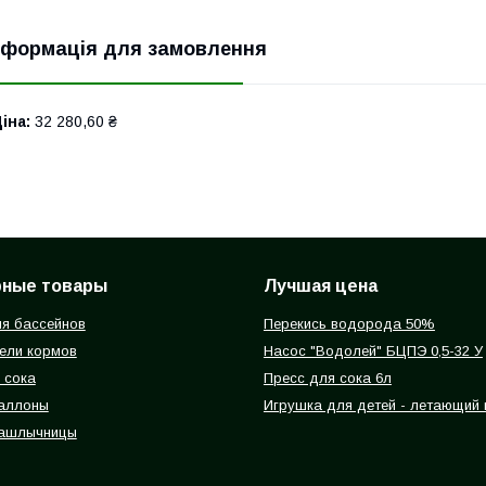
нформація для замовлення
іна:
32 280,60 ₴
рные товары
Лучшая цена
я бассейнов
Перекись водорода 50%
ели кормов
Насос "Водолей" БЦПЭ 0,5-32 У
 сока
Пресс для сока 6л
баллоны
Игрушка для детей - летающий
ашлычницы