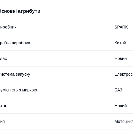
Основні атрибути
иробник
SPARK
раїна виробник
Китай
лас
Новий
истема запуску
Електрос
умісність з маркою
БАЗ
Стан
Новий
ип
Мотоцик