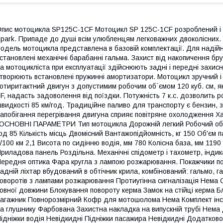
пис мотоцикла SP125C-1CF Мотоцикл SP 125C-1CF розроблений і в
park. Припаде до душі всім улюбленцям легковажних двоколісних
одель мотоцикла представлена в базовій комплектації. Для надійно
становлені механічні барабанні гальма. Захист від накопичення бр
а мотоцикліста при експлуатації здійснюють задні і передні захис
творюють встановлені пружинні амортизатори. Мотоцикл зручний і п
отиритактний двигун з допустимим робочим об`ємом 120 куб. см, я
F, надасть задоволення від поїздки. Потужність 7 к.с. дозволить
видкості 85 км/год. Традиційне паливо для транспорту є бензин, з
апобігання перегрівання двигуна сприяє повітряне охолодження 
ОСНОВНІ ПАРАМЕТРИ Тип мотоцикла Дорожній легкий Робочий об'є
од 85 Кількість місць Двомісний Вантажопідйомність, кг 150 Об'єм 
/100 км 2,1 Висота по сидінню водія, мм 780 Колісна база, мм 119
риладова панель Роздільна. Механічні спідометр і тахометр, індик
ередня оптика Фара кругла з лампою розжарювання. Покажчики п
адній ліхтар вбудований в обтічник крила, комбінований: гальмо, 
оворотів з лампами розжарювання Протиугінна сигналізація Нема С
овної довжини Блокування повороту керма Замок на стійці керма 
агажник Повнорозмірний Кофр для мотошолома Нема Комплект інс
а глушнику Фарбована Захистна накладка на випускній трубі Нема 
ідніжки водія Невідкидні Підніжки пасажира Невідкидні Додатко