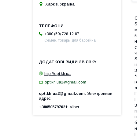
Харків, Україна
О
S
м
+380 (50) 728-12-87
в
Семен, товары для бассейна
н
с
ч
S
ш
З
http://opt.kh.ua
*
г
opt.kh.ua2@gmail.com
л
П
opt.kh.ua2@gmail.com
Электронный
адрес
П
З
+380505797621
Viber
п
п
б
н
П