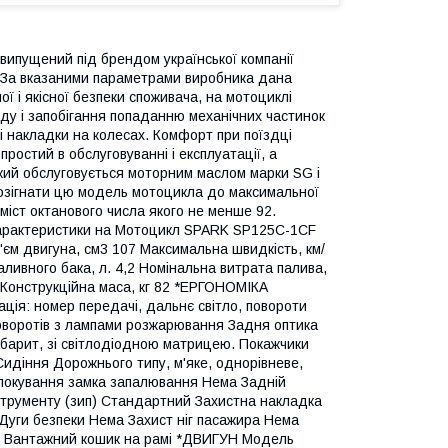
ипущений під брендом української компанії
. За вказаними параметрами виробника дана
ї і якісної безпеки споживача, на мотоциклі
уду і запобігання попаданню механічних частинок
ні накладки на колесах. Комфорт при поїздці
ростий в обслуговуванні і експлуатації, а
кий обслуговується моторним маслом марки SG і
 розігнати цю модель мотоцикла до максимальної
міст октанового числа якого не менше 92.
Характеристики на Мотоцикл SPARK SP125C-1CF
м двигуна, см3 107 Максимальна швидкість, км/
паливного бака, л. 4,2 Номінальна витрата палива,
0 Конструкційна маса, кг 82 *ЕРГОНОМІКА
ація: номер передачі, дальнє світло, повороти
оворотів з лампами розжарювання Задня оптика
габарит, зі світлодіодною матрицею. Покажчики
идіння Дорожнього типу, м'яке, однорівневе,
Блокування замка запалювання Нема Задній
трументу (зип) Стандартний Захистна накладка
Дуги безпеки Нема Захист ніг пасажира Нема
во Вантажний кошик на рамі *ДВИГУН Модель