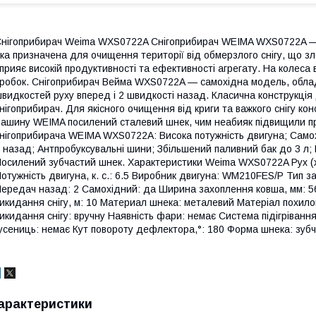
нігоприбирач Weima WXS0722A Снігоприбирач WEIMA WXS0722A — по
ка призначена для очищення території від обмерзлого снігу, що зле
прияє високій продуктивності та ефективності агрегату. На колеса
робок. Снігоприбирач Вейма WXS0722A — самохідна модель, обла
видкостей руху вперед і 2 швидкості назад. Класична конструкція 
нігоприбирач. Для якісного очищення від криги та важкого снігу ко
ашину WEIMA посилений сталевий шнек, чим неабияк підвищили пр
нігоприбирача WEIMA WXS0722A: Висока потужність двигуна; Самох
 назад; Антпробуксувальні шини; Збільшений паливний бак до 3 л; 
осилений зубчастий шнек. Характеристики Weima WXS0722A Рух (хі
отужність двигуна, к. с.: 6.5 Виробник двигуна: WM210FES/P Тип з
ередач назад: 2 Самохідний: да Ширина захоплення ковша, мм: 56
икидання снігу, м: 10 Материал шнека: металевий Матеріал похил
икидання снігу: вручну Наявність фари: немає Система підігріванн
усениць: немає Кут повороту дефлектора,°: 180 Форма шнека: зубча
арактеристики