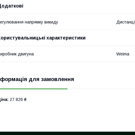
Додаткові
егулювання напрямку викиду
Дистанці
Користувальницькі характеристики
иробник двигуна
Weima
нформація для замовлення
іна:
27 826 ₴