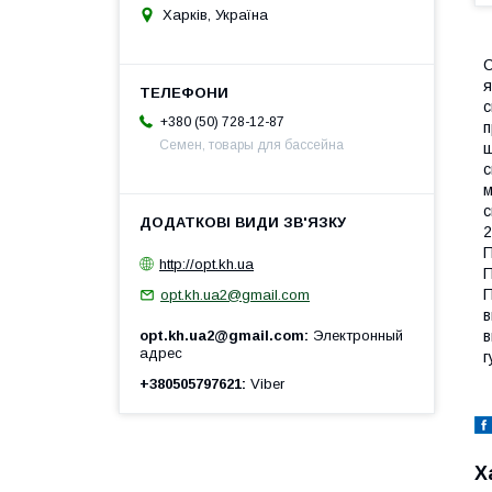
Харків, Україна
С
я
с
+380 (50) 728-12-87
п
Семен, товары для бассейна
ш
с
м
с
2
П
http://opt.kh.ua
П
П
opt.kh.ua2@gmail.com
в
в
opt.kh.ua2@gmail.com
Электронный
адрес
г
+380505797621
Viber
Х