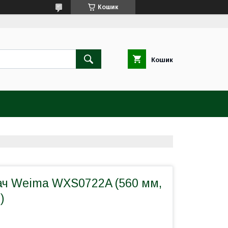
Кошик
Кошик
ач Weima WXS0722A (560 мм,
)