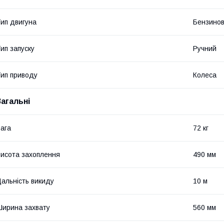
ип двигуна
Бензино
ип запуску
Ручний
ип приводу
Колеса
Загальні
ага
72 кг
исота захоплення
490 мм
альність викиду
10 м
ирина захвату
560 мм