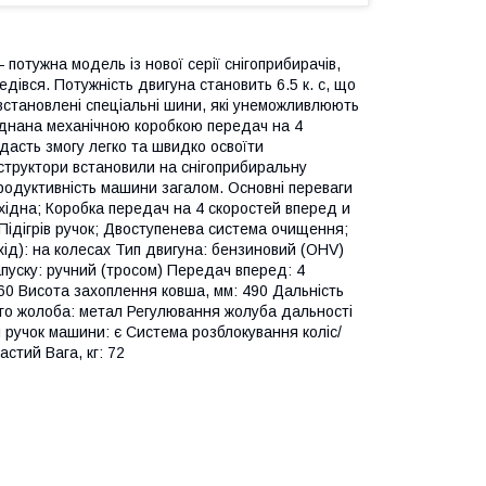
тужна модель із нової серії снігоприбирачів,
дівся. Потужність двигуна становить 6.5 к. с, що
 встановлені спеціальні шини, які унеможливлюють
днана механічною коробкою передач на 4
дасть змогу легко та швидко освоїти
нструктори встановили на снігоприбиральну
одуктивність машини загалом. Основні переваги
ідна; Коробка передач на 4 скоростей вперед и
Підігрів ручок; Двоступенева система очищення;
д): на колесах Тип двигуна: бензиновий (OHV)
апуску: ручний (тросом) Передач вперед: 4
0 Висота захоплення ковша, мм: 490 Дальність
ого жолоба: метал Регулювання жолуба дальності
я ручок машини: є Система розблокування коліс/
стий Вага, кг: 72