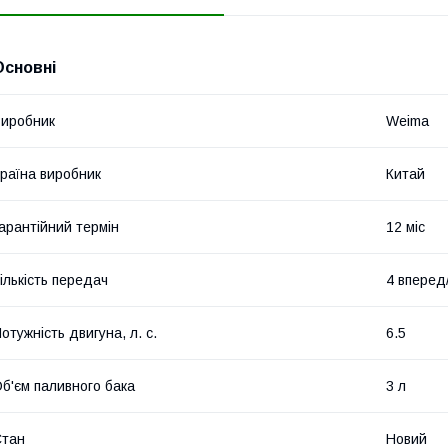
Основні
иробник
Weima
раїна виробник
Китай
арантійний термін
12 міс
ількість передач
4 вперед
отужність двигуна, л. с.
6.5
б'єм паливного бака
3 л
Стан
Новий