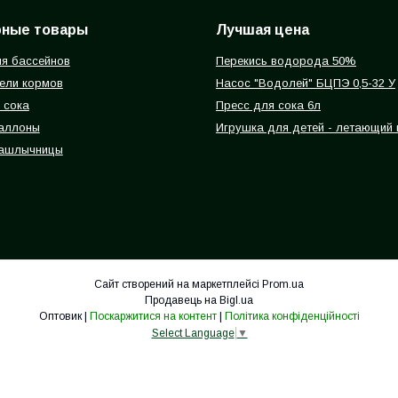
рные товары
Лучшая цена
я бассейнов
Перекись водорода 50%
ели кормов
Насос "Водолей" БЦПЭ 0,5-32 У
 сока
Пресс для сока 6л
баллоны
Игрушка для детей - летающий
ашлычницы
Сайт створений на маркетплейсі
Prom.ua
Продавець на Bigl.ua
Оптовик |
Поскаржитися на контент
|
Політика конфіденційності
Select Language
▼