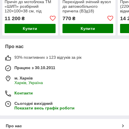
Причіп до мотоблока ТМ
Перехідний зчіпний вузол
Прич
«ШИП» розбірний
до автомобільного
(220
120×100×38 см, під
причепа (ВЗд18)
відк
жигулівську маточину, без
11 200
770
14 
₴
₴
коліс, з сидінням
Купити
Купити
Про нас
93% позитивних з 123 відгуків за рік
Працює з 30.10.2011
м. Харків
Харків, Україна
Контакти
Сьогодні вихідний
Показати весь графік роботи
Про нас