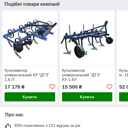
Подібні товари компанії
Культиватор
Культиватор
Куль
універсальний КУ "ДТЗ"
універсальний "ДТЗ"
м. 1
1,6 П
КУ-1,6У
17 176
15 500
52 
₴
₴
Купити
Купити
Про нас
93% позитивних з 121 відгука за рік