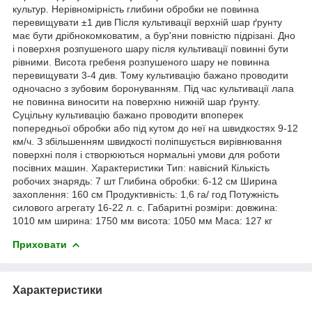
культур. Нерівномірність глибини обробки не повинна
перевищувати ±1 див Після культивації верхній шар ґрунту
має бути дрібнокомковатим, а бур'яни повністю підрізані. Дно
і поверхня розпушеного шару після культивації повинні бути
рівними. Висота гребеня розпушеного шару не повинна
перевищувати 3-4 див. Тому культивацію бажано проводити
одночасно з зубовим боронуванням. Під час культивації лапа
не повинна виносити на поверхню нижній шар ґрунту.
Суцільну культивацію бажано проводити впоперек
попередньої обробки або під кутом до неї на швидкостях 9-12
км/ч. З збільшенням швидкості поліпшується вирівнювання
поверхні поля і створюються нормальні умови для роботи
посівних машин. Характеристики Тип: навісний Кількість
робочих знарядь: 7 шт Глибина обробки: 6-12 см Ширина
захоплення: 160 см Продуктивність: 1,6 га/ год Потужність
силового агрегату 16-22 л. с. Габаритні розміри: довжина:
1010 мм ширина: 1750 мм висота: 1050 мм Маса: 127 кг
Приховати
Характеристики