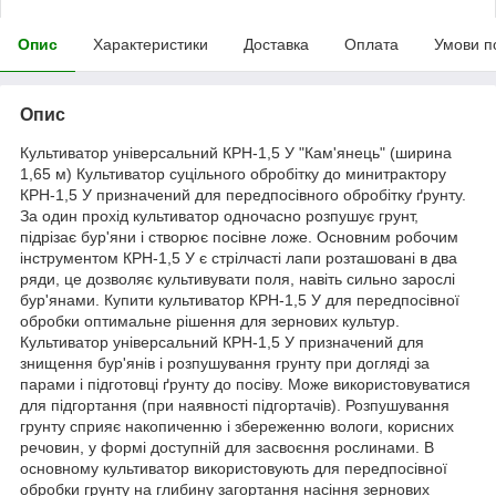
Опис
Характеристики
Доставка
Оплата
Умови п
Опис
Культиватор універсальний КРН-1,5 У "Кам'янець" (ширина
1,65 м) Культиватор суцільного обробітку до минитрактору
КРН-1,5 У призначений для передпосівного обробітку ґрунту.
За один прохід культиватор одночасно розпушує грунт,
підрізає бур'яни і створює посівне ложе. Основним робочим
інструментом КРН-1,5 У є стрілчасті лапи розташовані в два
ряди, це дозволяє культивувати поля, навіть сильно зарослі
бур'янами. Купити культиватор КРН-1,5 У для передпосівної
обробки оптимальне рішення для зернових культур.
Культиватор універсальний КРН-1,5 У призначений для
знищення бур'янів і розпушування грунту при догляді за
парами і підготовці ґрунту до посіву. Може використовуватися
для підгортання (при наявності підгортачів). Розпушування
грунту сприяє накопиченню і збереженню вологи, корисних
речовин, у формі доступній для засвоєння рослинами. В
основному культиватор використовують для передпосівної
обробки грунту на глибину загортання насіння зернових