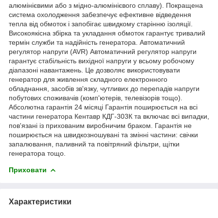
алюмінієвими або з мідно-алюмінієвого сплаву). Покращена
система охолодження забезпечує ефективне відведення
тепла від обмоток і запобігає швидкому старінню ізоляції.
Високоякісна збірка та укладання обмоток гарантує тривалий
термін служби та надійність генератора. Автоматичний
регулятор напруги (AVR) Автоматичний регулятор напруги
гарантує стабільність вихідної напруги у всьому робочому
діапазоні навантажень. Це дозволяє використовувати
генератор для живлення складного електронного
обладнання, засобів зв'язку, чутливих до перепадів напруги
побутових споживачів (комп'ютерів, телевізорів тощо).
Абсолютна гарантія 24 місяці Гарантія поширюється на всі
частини генератора Кентавр КДГ-303К та включає всі випадки,
пов'язані із прихованим виробничим браком. Гарантія не
поширюється на швидкозношувані та змінні частини: свічки
запалювання, паливний та повітряний фільтри, щітки
генератора тощо.
Приховати
Характеристики