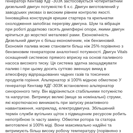
генераторі Кентавр КДГ-303К застосовується чотиритактний
дизельний двигун потужністю 6 к.с. Двигун виготовлений у
заводських умовах із високим рівнем контролю якості.
Інноваційна конструкція кришки стартера та крильчатки
охолодження запобігає перегріву двигуна. Шум та вібрація
при роботі додатково гасять демпферні опори, якими двигун
кріпиться до жорсткої металевої рами. Економічність
Дизельний двигун є більш економічним, ніж бензиновий.
Економія палива може становити більш ніж 25% порівняно з
бензиновим генератором аналогічної потужності. Двигун Vitals
оснащений системою прямого вприску на основі паливного
насоса високого тиску. Ця система здатна заощаджувати
паливо і при цьому досить суттєво зменшує викид в
атмосферу відпрацьованих чадних газів та токсичних
продуктів горіння. Альтернатор зі 100% мідною обмоткою У
генераторі Кентавр КДГ-303К встановлено альтернатор
синхронного типу. Він відрізняється стабільними потужністю
та напругою. Витримує великі (вище за номінальні) струми,
які короткочасно виникають при запуску реактивного
навантаження, наприклад, електродвигуна. Збільшений
термін служби вугільних щіток з підвищеним ресурсом робить
непотрібною їх часту заміну. Обмотки ротора та статора
виготовлені зі 100% міді. Вони максимально надійні та
витримують більш високу робочу температуру (порівняно з