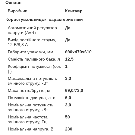
Основні
Виробник
Кентавр
Користувальницькі характеристики
Автоматичний регулятор
Да
напруги (AVR)
Вихід постійного струму,
Да
12 В/8,3 А
Габарити упаковки, мм
690х470х610
Ємність паливного бака, л
12,5
Коефіцієнт потужності (cos
1
| )
Максимальна потужність
3,3
змінного струму, кВт
Маса нетто/брутто, кг
69,0/73,0
Потужність двигуна, л. с.
6,0
Номінальна потужність
3,0
змінного струму, кВт
Номінальна частота
50
змінного струму, Гц
Номінальна напруга, В
230