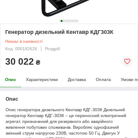
Генератор дизельний Кентавр КДГ303К
Немає в наявності
Код: 000182626
Роздріб
30 022
₴
Опис
Характеристики
Доставка
Оплата
Умови п
Опис
Опис генератора дизельного Кентавр КДГ-303К Дизельний
генератор Кентавр КДГ-303К – це переносний електричний
агрегат, призначений для резервного або аварійного
живлення побутових споживачів. Виробляє однофазний
змінний струм напругою 230В, частотою 50 Гц. Двигун У