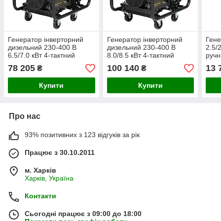
Генератор інверторний
Генератор інверторний
Гене
дизельний 230-400 В
дизельний 230-400 В
2.5/
6.5/7.0 кВт 4-тактний
8.0/8.5 кВт 4-тактний
ручн
електрозапуск SIGMA
електрозапуск SIGMA
(571
78 205
100 140
13 
₴
₴
(5713461)
(5713481)
Купити
Купити
Про нас
93% позитивних з 123 відгуків за рік
Працює з 30.10.2011
м. Харків
Харків, Україна
Контакти
Сьогодні працює з 09:00 до 18:00