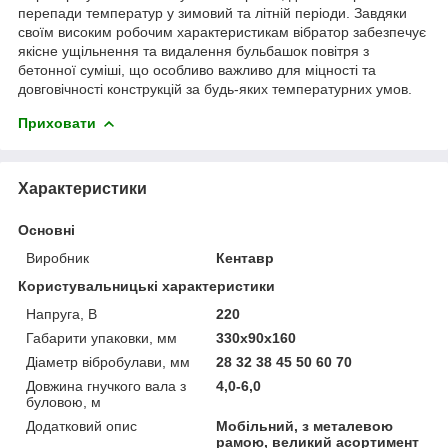
перепади температур у зимовий та літній періоди. Завдяки
своїм високим робочим характеристикам вібратор забезпечує
якісне ущільнення та видалення бульбашок повітря з
бетонної суміші, що особливо важливо для міцності та
довговічності конструкцій за будь-яких температурних умов.
Приховати
Характеристики
Основні
Виробник
Кентавр
Користувальницькі характеристики
Напруга, В
220
Габарити упаковки, мм
330х90х160
Діаметр вібробулави, мм
28 32 38 45 50 60 70
Довжина гнучкого вала з
4,0-6,0
буловою, м
Додатковий опис
Мобільний, з металевою
рамою, великий асортимент