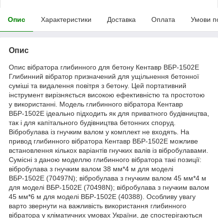
Опис
Характеристики
Доставка
Оплата
Умови п
Опис
Опис вібратора глибинного для бетону Кентавр ВБР-1502Е
Глибинний вібратор призначений для ущільнення бетонної
суміші та видалення повітря з бетону. Цей портативний
інструмент вирізняється високою ефективністю та простотою
у використанні. Модель глибинного вібратора Кентавр
ВБР-1502Е ідеально підходить як для приватного будівництва,
так і для капітального будівництва бетонних споруд.
Вібробулава із гнучким валом у комплект не входять. На
привод глибинного вібратора Кентавр ВБР-1502Е можливе
встановлення кількох варіантів гнучких валів із вібробулавами.
Сумісні з даною моделлю глибинного вібратора такі позиції:
вібробулава з гнучким валом 38 мм*4 м для моделі
ВБР-1502Е (70497N); вібробулава з гнучким валом 45 мм*4 м
для моделі ВБР-1502Е (70498N); вібробулава з гнучким валом
45 мм*6 м для моделі ВБР-1502Е (40388). Особливу увагу
варто звернути на важливість використання глибинного
вібратора у кліматичних умовах України, де спостерігаються