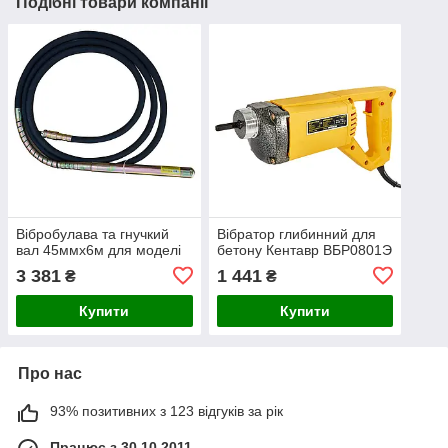
Подібні товари компанії
Вібробулава та гнучкий
Вібратор глибинний для
вал 45ммх6м для моделі
бетону Кентавр ВБР0801Э
3 381
1 441
₴
₴
Купити
Купити
Про нас
93% позитивних з 123 відгуків за рік
Працює з 30.10.2011