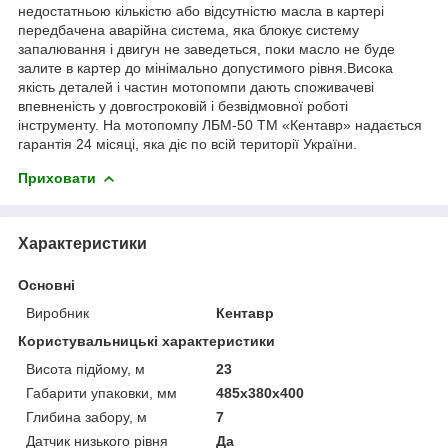
недостатньою кількістю або відсутністю масла в картері
передбачена аварійна система, яка блокує систему
запалювання і двигун не заведеться, поки масло не буде
залите в картер до мінімально допустимого рівня.Висока
якість деталей і частин мотопомпи дають споживачеві
впевненість у довгостроковій і безвідмовної роботі
інструменту. На мотопомпу ЛБМ-50 ТМ «Кентавр» надається
гарантія 24 місяці, яка діє по всій території України.
Приховати
Характеристики
Основні
Виробник
Кентавр
Користувальницькі характеристики
Висота підйому, м
23
Габарити упаковки, мм
485х380х400
Глибина забору, м
7
Датчик низького рівня
Да