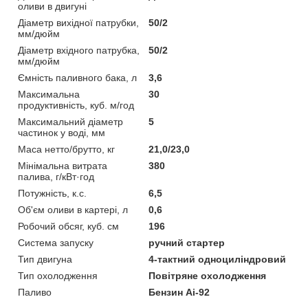
оливи в двигуні
Діаметр вихідної патрубки,
50/2
мм/дюйм
Діаметр вхідного патрубка,
50/2
мм/дюйм
Ємність паливного бака, л
3,6
Максимальна
30
продуктивність, куб. м/год
Максимальний діаметр
5
частинок у воді, мм
Маса нетто/брутто, кг
21,0/23,0
Мінімальна витрата
380
палива, г/кВт·год
Потужність, к.с.
6,5
Об'єм оливи в картері, л
0,6
Робочий обсяг, куб. см
196
Система запуску
ручний стартер
Тип двигуна
4-тактний одноциліндровий
Тип охолодження
Повітряне охолодження
Паливо
Бензин Аі-92