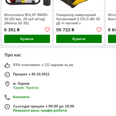
Мотопомпа BULAT BW50-
Генератор інверторний
Мот
30 (50 мм, 28 куб.м/год)
бензиновий 5.5/6.0 кВт 50
Кен
(Weima 50-30)
дБ 4-тактний з
виведенням під АВР
6 351
55 722
6 6
₴
₴
SIGMA (5710691)
Купити
Купити
Про нас
93% позитивних з 122 відгуків за рік
Працює з 30.10.2011
м. Харків
Харків, Україна
Контакти
Сьогодні працює з 09:00 до 18:00
Показати весь графік роботи