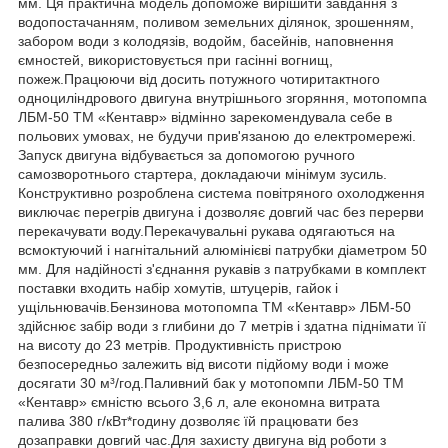
мм. Ця практична модель допоможе вирішити завдання з
водопостачанням, поливом земельних ділянок, зрошенням,
забором води з колодязів, водойм, басейнів, наповнення
ємностей, використовується при гасінні вогнищ,
пожеж.Працюючи від досить потужного чотиритактного
одноциліндрового двигуна внутрішнього згоряння, мотопомпа
ЛБМ-50 ТМ «Кентавр» відмінно зарекомендувала себе в
польових умовах, не будучи прив'язаною до електромережі.
Запуск двигуна відбувається за допомогою ручного
самозворотнього стартера, докладаючи мінімум зусиль.
Конструктивно розроблена система повітряного охолодження
виключає перегрів двигуна і дозволяє довгий час без перерви
перекачувати воду.Перекачувальні рукава одягаються на
всмоктуючий і нагнітальний алюмінієві патрубки діаметром 50
мм. Для надійності з'єднання рукавів з патрубками в комплект
поставки входить набір хомутів, штуцерів, гайок і
ущільнювачів.Бензинова мотопомпа ТМ «Кентавр» ЛБМ-50
здійснює забір води з глибини до 7 метрів і здатна піднімати її
на висоту до 23 метрів. Продуктивність пристрою
безпосередньо залежить від висоти підйому води і може
досягати 30 м³/год.Паливний бак у мотопомпи ЛБМ-50 ТМ
«Кентавр» ємністю всього 3,6 л, але економна витрата
палива 380 г/кВт*годину дозволяє їй працювати без
дозаправки довгий час.Для захисту двигуна від роботи з