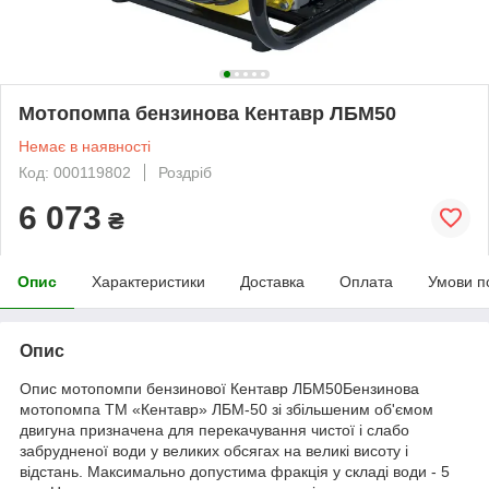
Мотопомпа бензинова Кентавр ЛБМ50
Немає в наявності
Код: 000119802
Роздріб
6 073
₴
Опис
Характеристики
Доставка
Оплата
Умови п
Опис
Опис мотопомпи бензинової Кентавр ЛБМ50Бензинова
мотопомпа ТМ «Кентавр» ЛБМ-50 зі збільшеним об'ємом
двигуна призначена для перекачування чистої і слабо
забрудненої води у великих обсягах на великі висоту і
відстань. Максимально допустима фракція у складі води - 5