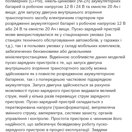
полімерних (Li-Pol), нікель-цинкових (Ni-Zn) акумуляторних
батарей із робочою напругою 12 В і 24 В та ємністю 20 Ач і
вище; для запуску двигуна внутрішнього згоряння
транспортного засобу електричним стартером при
розрядженні акумуляторної батареї з робочою напругою 12 В
або 24 В та ємністю 20 Ач і вище. Пуско-зарядний пристрій
може використовуватися як у стаціонарних умовах (на
станціях технічного обслуговування автомобілів, у гаражах і
т.д.), так і в польових умовах у складі мобільних комплексів,
забезпечених бензиновими або дизельними
мініелектростанціями. Відмінною особливістю даних моделей
пуско-зарядних пристроїв є те, що запуск двигуна
внутрішнього згоряння транспортного засобу можна
здійснювати як з повністю розрядженою акумуляторною
батареєю, так і з попередньою частковою підзарядкою
акумулятора. Запуск двигуна здійснюється за рахунок
можливості пуско-зарядного пристрою видавати великий
струм, який у кілька разів перевищує струм зарядного
пристрою. Пуско-зарядний пристрій складається з
перетворювача напруги (трансформатора), випрямляча
змінного струму, амперметра, системи захисту, органів
управління і контролю. Простота пристрою є чинником його
надійності, що забезпечує безвідмовну роботу пуско-
зарядного пристрою в процесі експлуатації. Завдяки