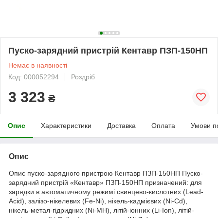
Пуско-зарядний пристрій Кентавр ПЗП-150НП
Немає в наявності
Код: 000052294
Роздріб
3 323
₴
Опис
Характеристики
Доставка
Оплата
Умови п
Опис
Опис пуско-зарядного пристрою Кентавр ПЗП-150НП Пуско-
зарядний пристрій «Кентавр» ПЗП-150НП призначений: для
зарядки в автоматичному режимі свинцево-кислотних (Lead-
Acid), залізо-нікелевих (Fe-Ni), нікель-кадмієвих (Ni-Cd),
нікель-метал-гідридних (Ni-MH), літій-іонних (Li-Ion), літій-