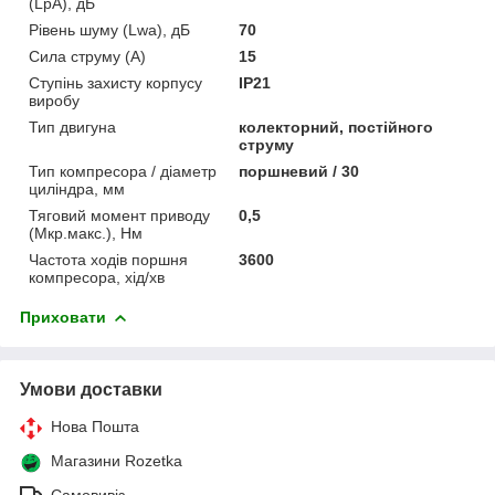
(LpA), дБ
Рівень шуму (Lwa), дБ
70
Сила струму (А)
15
Ступінь захисту корпусу
ІР21
виробу
Тип двигуна
колекторний, постійного
струму
Тип компресора / діаметр
поршневий / 30
циліндра, мм
Тяговий момент приводу
0,5
(Мкр.макс.), Нм
Частота ходів поршня
3600
компресора, хід/хв
Приховати
Умови доставки
Нова Пошта
Магазини Rozetka
Самовивіз