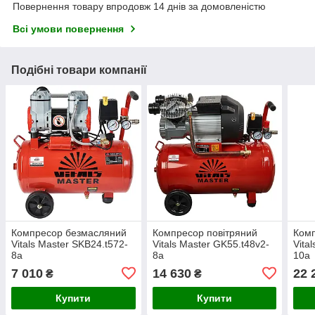
Повернення товару впродовж 14 днів за домовленістю
Всі умови повернення
Подібні товари компанії
Компресор безмасляний
Компресор повітряний
Комп
Vitals Master SKB24.t572-
Vitals Master GK55.t48v2-
Vita
8a
8a
10a
7 010
14 630
22 
₴
₴
Купити
Купити