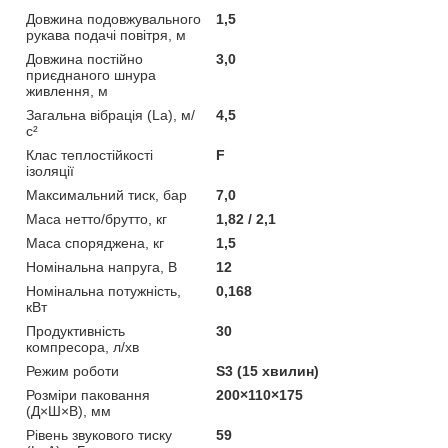
Довжина подовжувального
1,5
рукава подачі повітря, м
Довжина постійно
3,0
приєднаного шнура
живлення, м
Загальна вібрація (La), м/
4,5
с²
Клас теплостійкості
F
ізоляції
Максимальний тиск, бар
7,0
Маса нетто/брутто, кг
1,82 / 2,1
Маса споряджена, кг
1,5
Номінальна напруга, В
12
Номінальна потужність,
0,168
кВт
Продуктивність
30
компресора, л/хв
Режим роботи
S3 (15 хвилин)
Розміри паковання
200×110×175
(Д×Ш×В), мм
Рівень звукового тиску
59