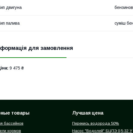
ип двигуна
бензинов
ип палива
суміш бе
нформація для замовлення
іна:
9 475 ₴
рные товары
Лучшая цена
я бассейнов
Перекись водорода 50%
ели кормов
Насос "Водолей" БЦПЭ 0,5-32 У