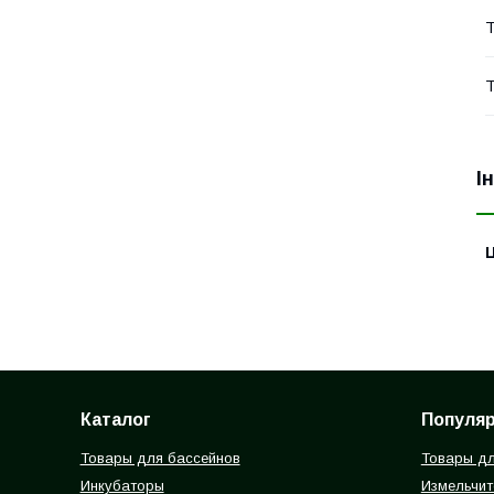
Т
Т
І
Ц
Каталог
Популя
Товары для бассейнов
Товары дл
Инкубаторы
Измельчит