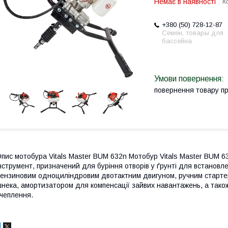
Немає в наявності
К
+380 (50) 728-12-87
Семен, товары для
бассейна
повернення товару п
пис мотобура Vitals Master BUM 632n Мотобур Vitals Master BUM 6
нструмент, призначений для буріння отворів у ґрунті для встанов
ензиновим одноциліндровим двотактним двигуном, ручним старте
нека, амортизатором для компенсації зайвих навантажень, а та
чеплення.