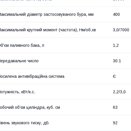
аксимальний діаметр застосовуваного бура, мм
400
аксимальний крутний момент (частота), Нм/об.хв
3,0/7000
б'єм паливного бака, л
1,2
ередавальне число
30:1
осилена антивібраційна система
Є
отужність, кВт/к.с.
2,2/3,0
обочий об'єм циліндра, куб. см
63
івень звукового тиску, дБ
92