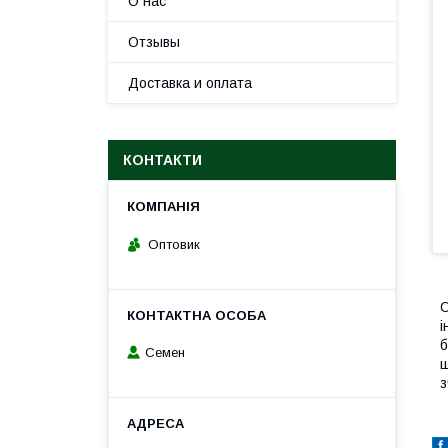
О нас
Отзывы
Доставка и оплата
КОНТАКТИ
Оптовик
О
і
б
Семен
ш
з