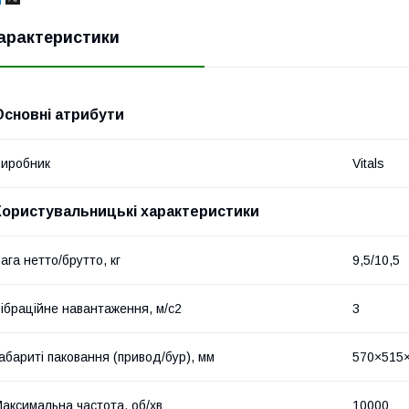
арактеристики
Основні атрибути
иробник
Vitals
Користувальницькі характеристики
ага нетто/брутто, кг
9,5/10,5
ібраційне навантаження, м/с2
3
абариті паковання (привод/бур), мм
570×515
аксимальна частота, об/хв
10000