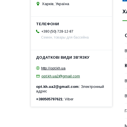
Харків, Україна
Х
+380 (50) 728-12-87
Семен, товары для бассейна
В
http://opt.kh.ua
opt.kh.ua2@gmail.com
В
opt.kh.ua2@gmail.com
Электронный
адрес
В
+380505797621
Viber
Г
М