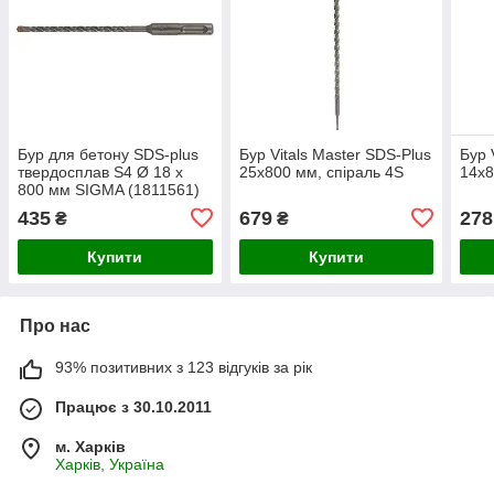
Бур для бетону SDS-plus
Бур Vitals Master SDS-Plus
Бур 
твердосплав S4 Ø 18 х
25х800 мм, спіраль 4S
14х8
800 мм SIGMA (1811561)
435
679
278
₴
₴
Купити
Купити
Про нас
93% позитивних з 123 відгуків за рік
Працює з 30.10.2011
м. Харків
Харків, Україна