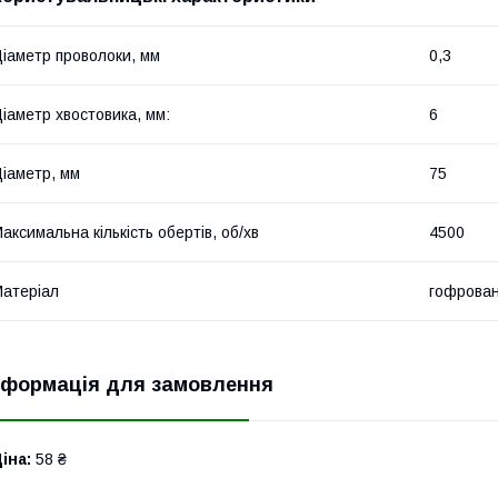
іаметр проволоки, мм
0,3
іаметр хвостовика, мм:
6
іаметр, мм
75
аксимальна кількість обертів, об/хв
4500
атеріал
гофрован
нформація для замовлення
іна:
58 ₴