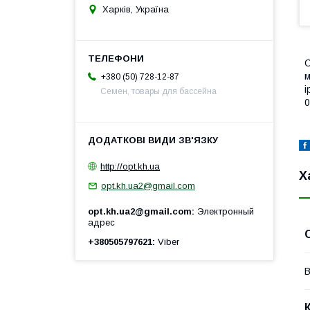
Харків, Україна
О
м
+380 (50) 728-12-87
і
Семен, товары для бассейна
0
http://opt.kh.ua
Х
opt.kh.ua2@gmail.com
opt.kh.ua2@gmail.com
Электронный
адрес
+380505797621
Viber
В