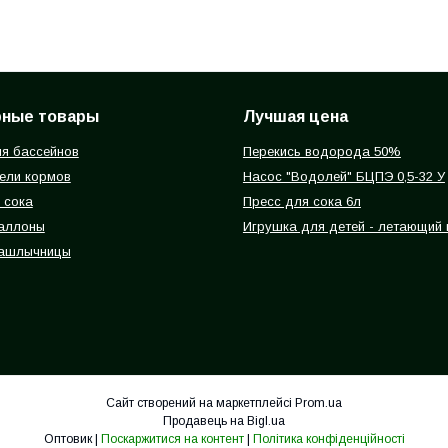
рные товары
Лучшая цена
я бассейнов
Перекись водорода 50%
ели кормов
Насос "Водолей" БЦПЭ 0,5-32 У
 сока
Пресс для сока 6л
баллоны
Игрушка для детей - летающий
ашлычницы
Сайт створений на маркетплейсі
Prom.ua
Продавець на Bigl.ua
Оптовик |
Поскаржитися на контент
|
Політика конфіденційності