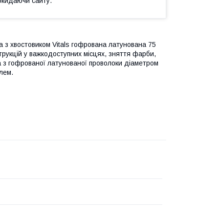
окидаючи сайту.
ва з хвостовиком Vitals гофрована латунована 75
рукцій у важкодоступних місцях, зняття фарби,
на з гофрованої латунованої проволоки діаметром
лем.