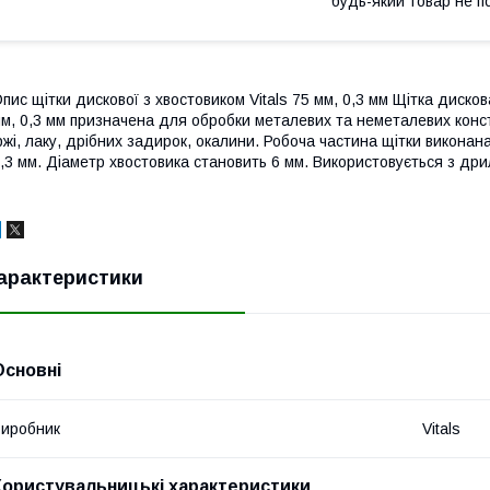
будь-який товар не п
пис щітки дискової з хвостовиком Vitals 75 мм, 0,3 мм Щітка диско
м, 0,3 мм призначена для обробки металевих та неметалевих конст
ржі, лаку, дрібних задирок, окалини. Робоча частина щітки викона
,3 мм. Діаметр хвостовика становить 6 мм. Використовується з дри
арактеристики
Основні
иробник
Vitals
Користувальницькі характеристики