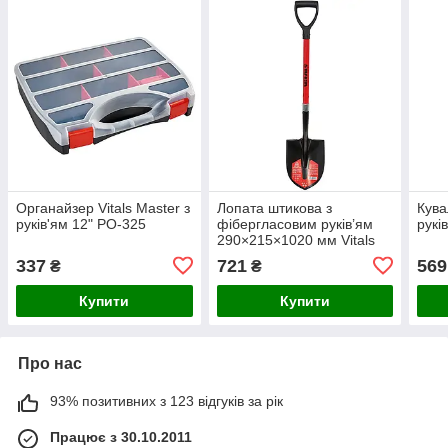
Органайзер Vitals Master з
Лопата штикова з
Кува
руків'ям 12" PO-325
фібергласовим руків’ям
руків
290×215×1020 мм Vitals
Master
337
721
569
₴
₴
Купити
Купити
Про нас
93% позитивних з 123 відгуків за рік
Працює з 30.10.2011