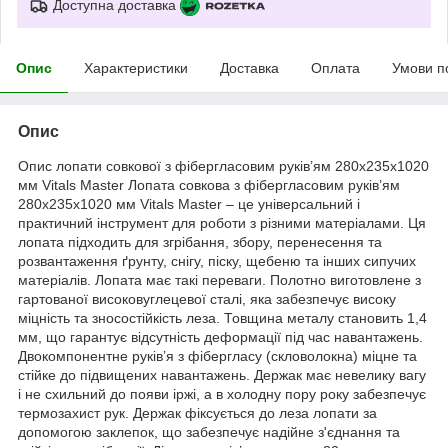
Доступна доставка
Опис
Характеристики
Доставка
Оплата
Умови п
Опис
Опис лопати совкової з фібергласовим руків’ям 280х235х1020
мм Vitals Master Лопата совкова з фібергласовим руків’ям
280х235х1020 мм Vitals Master – це універсальний і
практичний інструмент для роботи з різними матеріалами. Ця
лопата підходить для згрібання, збору, перенесення та
розвантаження ґрунту, снігу, піску, щебеню та інших сипучих
матеріалів. Лопата має такі переваги. Полотно виготовлене з
гартованої високовуглецевої сталі, яка забезпечує високу
міцність та зносостійкість леза. Товщина металу становить 1,4
мм, що гарантує відсутність деформації під час навантажень.
Двокомпонентне руків’я з фібергласу (скловолокна) міцне та
стійке до підвищених навантажень. Держак має невелику вагу
і не схильний до появи іржі, а в холодну пору року забезпечує
термозахист рук. Держак фіксується до леза лопати за
допомогою заклепок, що забезпечує надійне з'єднання та