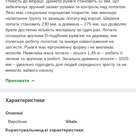
стійкість до вібрації. Діаметр руків’я становить 32 мм, що
забезпечує зручний захват руками та контроль над лопатою.
Лезо має спеціальне порошкове покриття, яке зменшує
налипання ґрунту та захищає лопату від корозії. Ширина
лопати становить 230 мм, а довжина – 275 мм, що дозволяє
брати достатню кількість матеріалу за один раз. Лопата
оснащена зручним D-подібним руків’ям на держаку, яке
полегшує роботу лопатою та знижує навантаження на
зап'ястя. Руків’я має ергономічну форму і не викликає
мозолів. Невелика маса лопати – всього 1,45 кг – робить її
легкою та зручною в роботі. Загальна довжина лопати – 1020
мм – ідеально підходить для людей середнього зросту та не
вимагає зайвого нахилу.
Приховати
Характеристики
Основні
Виробник
Vitals
Користувальницькі характеристики