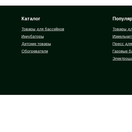
Каталог
Популя
Товары для бассейнов
Товары дл
Инкубаторы
Измельчит
Детские товары
Пресс для
Обогреватели
Газовые 
Электрош