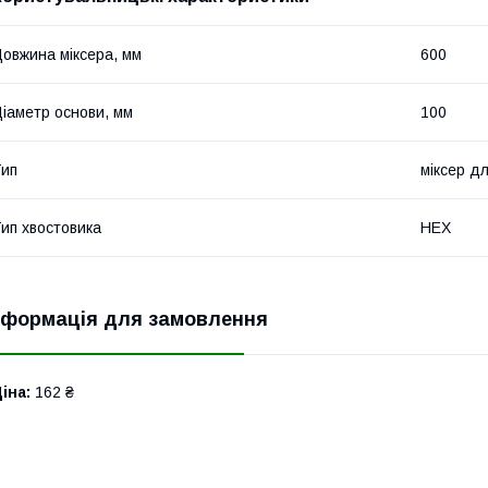
овжина міксера, мм
600
іаметр основи, мм
100
ип
міксер д
ип хвостовика
HEX
нформація для замовлення
іна:
162 ₴