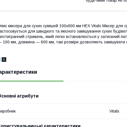
будь-який товар не п
пис міксера для сухих сумішей 100х600 мм HEX Vitals Міксер для с
астосовується для швидкого та якісного замішування сухих будіве
естигранний стрижень, який легко встановлюється у затискний пат
 100 мм, довжина — 600 мм, такі розміри дозволяють замішувати су
арактеристики
Основні атрибути
иробник
Vitals
Користувальницькі характеристики