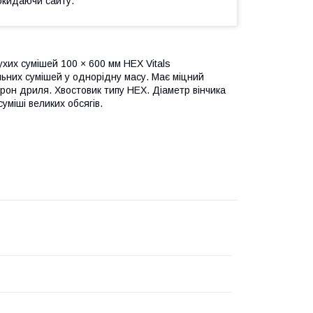
окидаючи сайту.
ухих сумішей 100 × 600 мм HEX Vitals
льних сумішей у однорідну масу. Має міцний
рон дриля. Хвостовик типу HEX. Діаметр вінчика
міші великих обсягів.