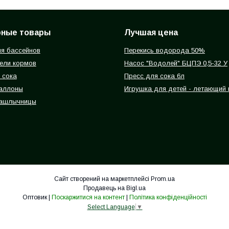
рные товары
Лучшая цена
я бассейнов
Перекись водорода 50%
ели кормов
Насос "Водолей" БЦПЭ 0,5-32 У
 сока
Пресс для сока 6л
баллоны
Игрушка для детей - летающий
ашлычницы
Сайт створений на маркетплейсі
Prom.ua
Продавець на Bigl.ua
Оптовик |
Поскаржитися на контент
|
Політика конфіденційності
Select Language
▼