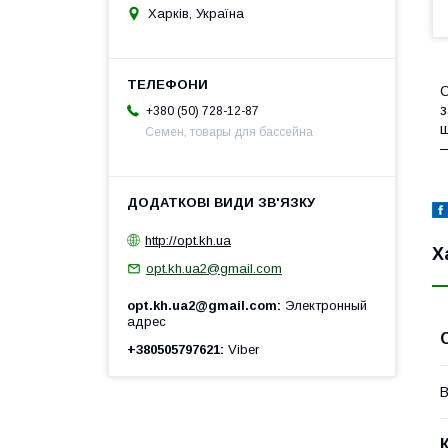
Харків, Україна
О
з
+380 (50) 728-12-87
ш
Семен, товары для бассейна
—
http://opt.kh.ua
Х
opt.kh.ua2@gmail.com
opt.kh.ua2@gmail.com
Электронный
адрес
+380505797621
Viber
В