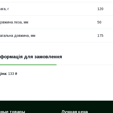
ага, г
120
овжина леза, мм
50
агальна довжина, мм
175
нформація для замовлення
іна:
133 ₴
рные товары
Лучшая цена