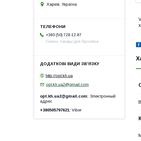
Харків, Україна
V
х
+380 (50) 728-12-87
Семен, товары для бассейна
Х
http://opt.kh.ua
opt.kh.ua2@gmail.com
opt.kh.ua2@gmail.com
Электронный
адрес
В
+380505797621
Viber
M