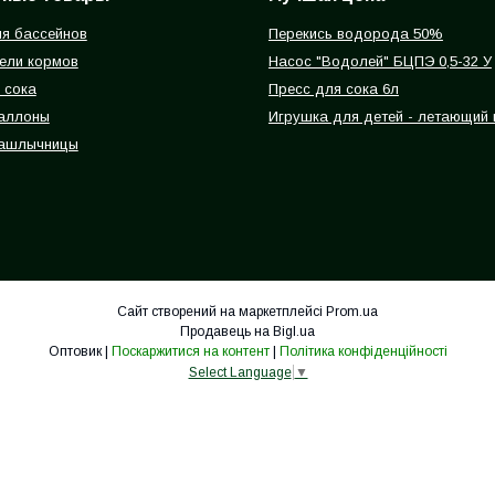
я бассейнов
Перекись водорода 50%
ели кормов
Насос "Водолей" БЦПЭ 0,5-32 У
 сока
Пресс для сока 6л
баллоны
Игрушка для детей - летающий
ашлычницы
Сайт створений на маркетплейсі
Prom.ua
Продавець на Bigl.ua
Оптовик |
Поскаржитися на контент
|
Політика конфіденційності
Select Language
▼